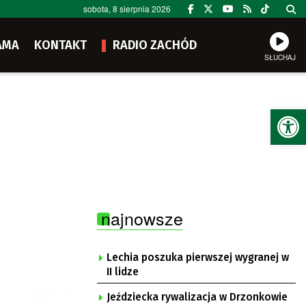
sobota, 8 sierpnia 2026
AMA
KONTAKT
RADIO ZACHÓD
SŁUCHAJ
Ot
najnowsze
Lechia poszuka pierwszej wygranej w
II lidze
Jeździecka rywalizacja w Drzonkowie