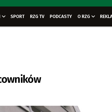
I
SPORT
RZG TV
PODCASTY
O RZG
REKL
acowników