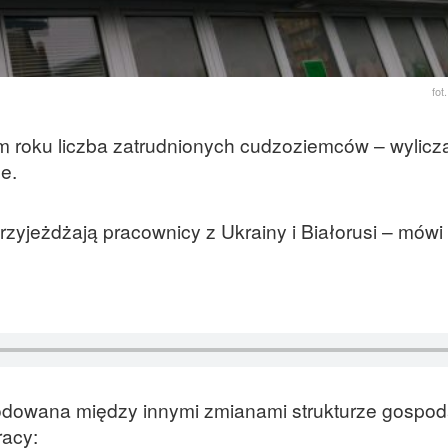
fo
ym roku liczba zatrudnionych cudzoziemców – wylicz
e.
 przyjeżdżają pracownicy z Ukrainy i Białorusi – mó
odowana między innymi zmianami strukturze gospoda
acy: