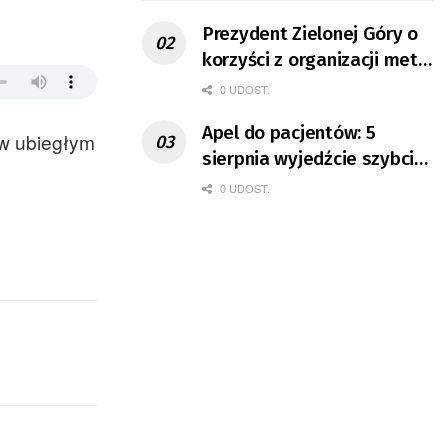
Prezydent Zielonej Góry o
korzyści z organizacji mety
Tour de Pologne
0 UDOST.
Apel do pacjentów: 5
 w ubiegłym
sierpnia wyjedźcie szybciej
z domów
0 UDOST.