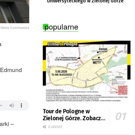
Uniwersyteckiego w Zielonej Górze
popularne
t. Marta Czechowska
a
wi Edmund
Tour de Pologne w
Zielonej Górze. Zobacz
rki –
zmiany w organizacji
0 UDOST.
ruchu