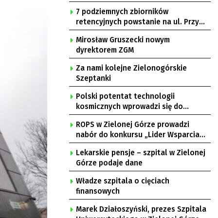
7 podziemnych zbiorników
retencyjnych powstanie na ul. Przy
Gazowni
Mirosław Gruszecki nowym
dyrektorem ZGM
Za nami kolejne Zielonogórskie
Szeptanki
Polski potentat technologii
kosmicznych wprowadzi się do
Zielonej Góry
ROPS w Zielonej Górze prowadzi
nabór do konkursu „Lider Wsparcia
Seniora”
Lekarskie pensje – szpital w Zielonej
Górze podaje dane
Władze szpitala o cięciach
finansowych
Marek Działoszyński, prezes Szpitala