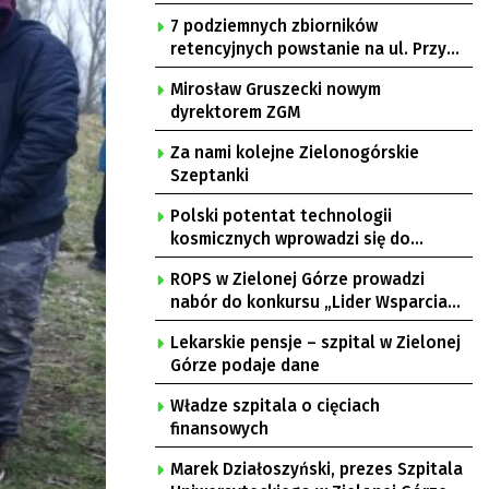
7 podziemnych zbiorników
retencyjnych powstanie na ul. Przy
Gazowni
Mirosław Gruszecki nowym
dyrektorem ZGM
Za nami kolejne Zielonogórskie
Szeptanki
Polski potentat technologii
kosmicznych wprowadzi się do
Zielonej Góry
ROPS w Zielonej Górze prowadzi
nabór do konkursu „Lider Wsparcia
Seniora”
Lekarskie pensje – szpital w Zielonej
Górze podaje dane
Władze szpitala o cięciach
finansowych
Marek Działoszyński, prezes Szpitala