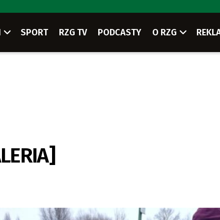
I
SPORT
RZG TV
PODCASTY
O RZG
REKL
ALERIA]