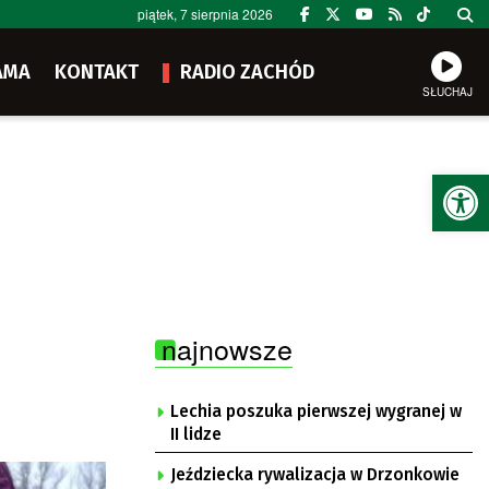
piątek, 7 sierpnia 2026
AMA
KONTAKT
RADIO ZACHÓD
SŁUCHAJ
Ot
najnowsze
Lechia poszuka pierwszej wygranej w
II lidze
Jeździecka rywalizacja w Drzonkowie