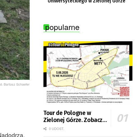
Uniwersyteckiego w Zielonej Górze
popularne
ot. Bartosz Schaefer
Tour de Pologne w
Zielonej Górze. Zobacz
zmiany w organizacji
0 UDOST.
 Nadodrza.
ruchu