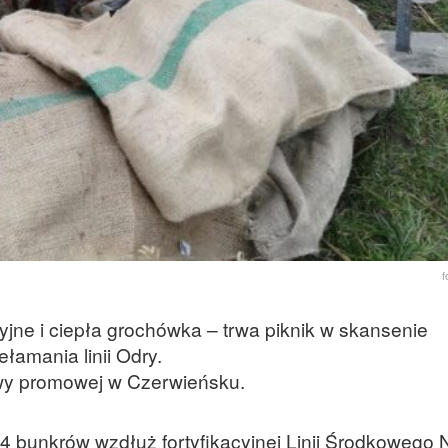
f
jne i ciepła grochówka – trwa piknik w skansenie
ełamania linii Odry.
wy promowej w Czerwieńsku.
4 bunkrów wzdłuż fortyfikacyjnej Linii Środkowego