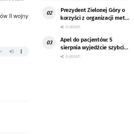
Prezydent Zielonej Góry o
ów II wojny
korzyści z organizacji mety
Tour de Pologne
0 UDOST.
Apel do pacjentów: 5
sierpnia wyjedźcie szybciej
z domów
0 UDOST.