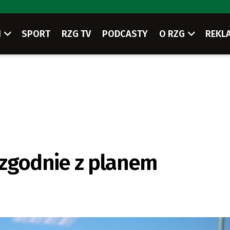
I
SPORT
RZG TV
PODCASTY
O RZG
REKL
 zgodnie z planem