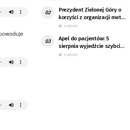
Prezydent Zielonej Góry o
korzyści z organizacji mety
Tour de Pologne
0 UDOST.
e powoduje
Apel do pacjentów: 5
sierpnia wyjedźcie szybciej
z domów
0 UDOST.