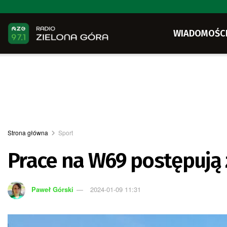
WIADOMOŚC
Strona główna
Sport
Prace na W69 postępują
Paweł Górski
2024-01-09 11:31