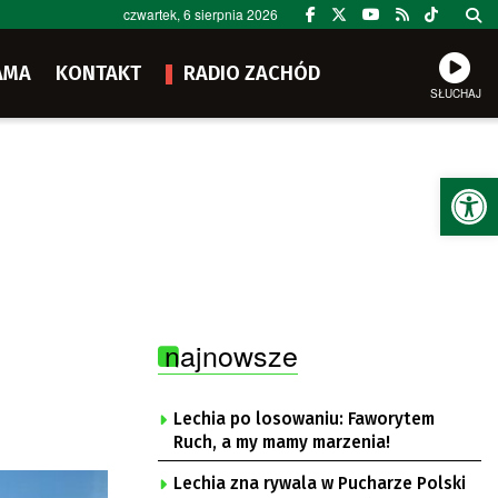
czwartek, 6 sierpnia 2026
AMA
KONTAKT
RADIO ZACHÓD
SŁUCHAJ
Ot
najnowsze
Lechia po losowaniu: Faworytem
Ruch, a my mamy marzenia!
Lechia zna rywala w Pucharze Polski