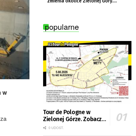
zmienia okolice Zielonej Góry.
Powstają nowe ścieżki rowerowe
popularne
m w
Tour de Pologne w
 za
Zielonej Górze. Zobacz
zmiany w organizacji
0 UDOST.
ruchu