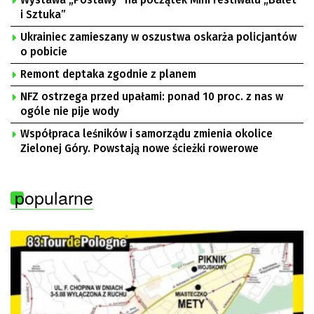
Wystawa „Postawy” na początek Mini Festiwalu „Balet
i Sztuka”
Ukrainiec zamieszany w oszustwa oskarża policjantów
o pobicie
Remont deptaka zgodnie z planem
NFZ ostrzega przed upałami: ponad 10 proc. z nas w
ogóle nie pije wody
Współpraca leśników i samorządu zmienia okolice
Zielonej Góry. Powstają nowe ścieżki rowerowe
popularne