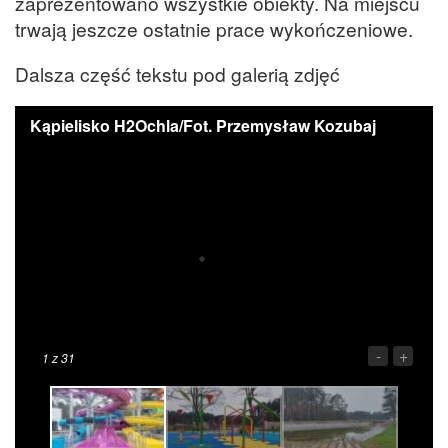
zaprezentowano wszystkie obiekty. Na miejscu
trwają jeszcze ostatnie prace wykończeniowe.
Dalsza część tekstu pod galerią zdjęć
Kąpielisko H2Ochla/Fot. Przemysław Kozubaj
-
+
1
z 31