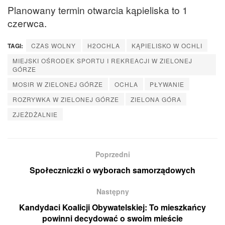
Planowany termin otwarcia kąpieliska to 1
czerwca.
TAGI:
CZAS WOLNY
H2OCHLA
KĄPIELISKO W OCHLI
MIEJSKI OŚRODEK SPORTU I REKREACJI W ZIELONEJ
GÓRZE
MOSIR W ZIELONEJ GÓRZE
OCHLA
PŁYWANIE
ROZRYWKA W ZIELONEJ GÓRZE
ZIELONA GÓRA
ZJEŻDŻALNIE
Poprzedni
Społeczniczki o wyborach samorządowych
Następny
Kandydaci Koalicji Obywatelskiej: To mieszkańcy
powinni decydować o swoim mieście