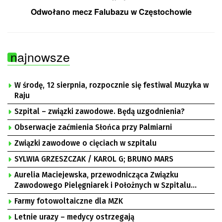
Odwołano mecz Falubazu w Częstochowie
najnowsze
W środę, 12 sierpnia, rozpocznie się festiwal Muzyka w
Raju
Szpital – związki zawodowe. Będą uzgodnienia?
Obserwacje zaćmienia Słońca przy Palmiarni
Związki zawodowe o cięciach w szpitalu
SYLWIA GRZESZCZAK / KAROL G; BRUNO MARS
Aurelia Maciejewska, przewodnicząca Związku
Zawodowego Pielęgniarek i Położnych w Szpitalu
Uniwersyteckim w Zielonej Górze, Bogusław
Farmy fotowoltaiczne dla MZK
Motowidełko, przewodniczący Zarządu Regionu NSZZ
„Solidarność” Zielona Góra
Letnie urazy – medycy ostrzegają