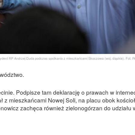
ezydent RP Andrzej Duda podczas spotkania z mieszkańcami Skoczowa (woj. śląskie). Fot. 
ewództwo.
ęcinie. Podpisze tam deklarację o prawach w internec
 z mieszkańcami Nowej Soli, na placu obok kościoła
nowicz zachęca również zielonogórzan do udziału 