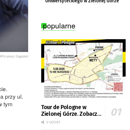
Uniwersyteckiego w Zielonej Górze
popularne
PAP/Łukasz Gągulski
ie.
 przy ul.
w tym
Tour de Pologne w
Zielonej Górze. Zobacz
zmiany w organizacji
0 UDOST.
ruchu