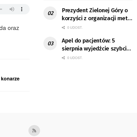
Prezydent Zielonej Góry o
korzyści z organizacji mety
Tour de Pologne
uda oraz
0 UDOST.
Apel do pacjentów: 5
sierpnia wyjedźcie szybciej
z domów
0 UDOST.
 konarze