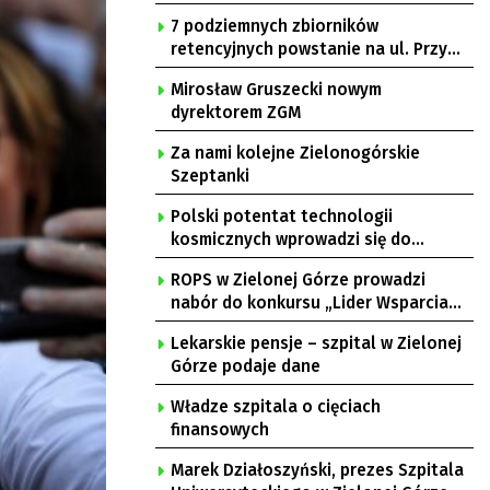
7 podziemnych zbiorników
retencyjnych powstanie na ul. Przy
Gazowni
Mirosław Gruszecki nowym
dyrektorem ZGM
Za nami kolejne Zielonogórskie
Szeptanki
Polski potentat technologii
kosmicznych wprowadzi się do
Zielonej Góry
ROPS w Zielonej Górze prowadzi
nabór do konkursu „Lider Wsparcia
Seniora”
Lekarskie pensje – szpital w Zielonej
Górze podaje dane
Władze szpitala o cięciach
finansowych
Marek Działoszyński, prezes Szpitala