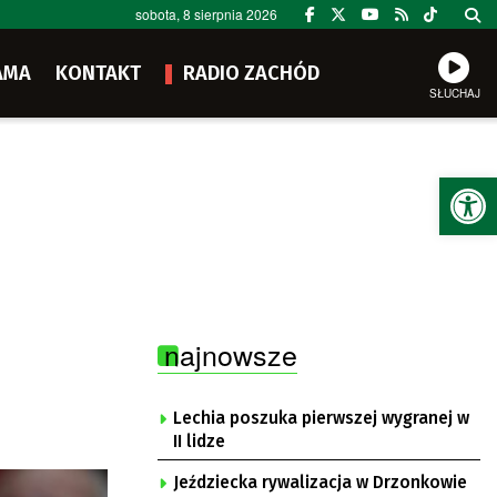
sobota, 8 sierpnia 2026
AMA
KONTAKT
RADIO ZACHÓD
SŁUCHAJ
Ot
najnowsze
Lechia poszuka pierwszej wygranej w
II lidze
Jeździecka rywalizacja w Drzonkowie