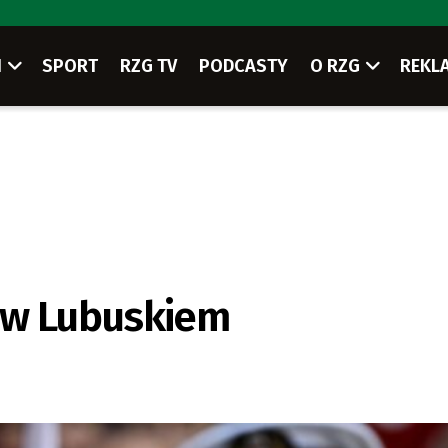
I
SPORT
RZG TV
PODCASTY
O RZG
REKL
 w Lubuskiem