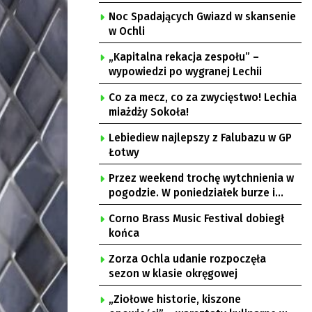
Noc Spadających Gwiazd w skansenie
w Ochli
„Kapitalna rekacja zespołu” –
wypowiedzi po wygranej Lechii
Co za mecz, co za zwycięstwo! Lechia
miażdży Sokoła!
Lebiediew najlepszy z Falubazu w GP
Łotwy
Przez weekend trochę wytchnienia w
pogodzie. W poniedziałek burze i
upał
Corno Brass Music Festival dobiegł
końca
Zorza Ochla udanie rozpoczęła
sezon w klasie okręgowej
„Ziołowe historie, kiszone