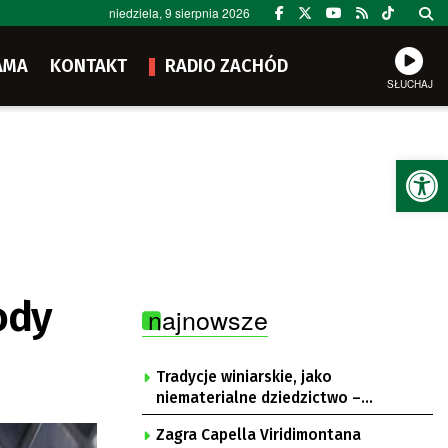
niedziela, 9 sierpnia 2026
AMA
KONTAKT
RADIO ZACHÓD
SŁUCHAJ
Ot
ody
najnowsze
Tradycje winiarskie, jako
niematerialne dziedzictwo –
konsultacje i projekt
Zagra Capella Viridimontana