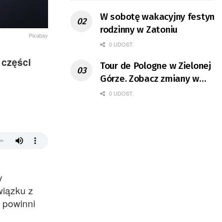
W sobotę wakacyjny festyn
rodzinny w Zatoniu
Pixabay
0 UDOST.
 części
Tour de Pologne w Zielonej
Górze. Zobacz zmiany w
organizacji ruchu
0 UDOST.
y
wiązku z
 powinni