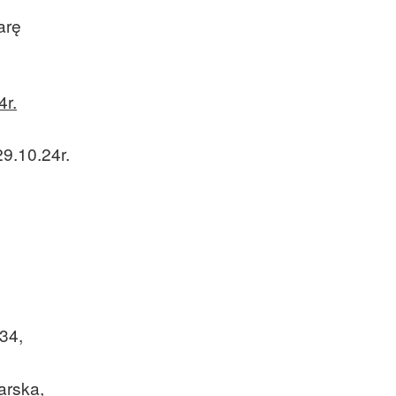
arę
4r.
9.10.24r.
34,
arska,