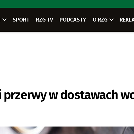
I
SPORT
RZG TV
PODCASTY
O RZG
REKL
i przerwy w dostawach w