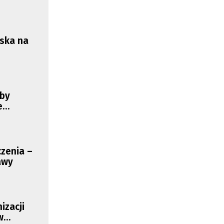
jska na
iby
e
czenia –
awy
izacji
w