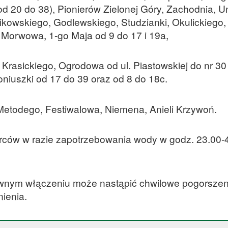
 20 do 38), Pionierów Zielonej Góry, Zachodnia, Un
ikowskiego, Godlewskiego, Studzianki, Okulickiego,
Morwowa, 1-go Maja od 9 do 17 i 19a,
 Krasickiego, Ogrodowa od ul. Piastowskiej do nr 30
oniuszki od 17 do 39 oraz od 8 do 18c.
etodego, Festiwalowa, Niemena, Anieli Krzywoń.
ców w razie zapotrzebowania wody w godz. 23.00-4
wnym włączeniu może nastąpić chwilowe pogorszeni
ienia.