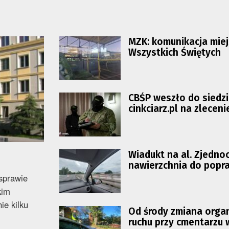
MZK: komunikacja mie
Wszystkich Świętych
CBŚP weszło do siedz
cinkciarz.pl na zleceni
prokuratury
Wiadukt na al. Zjedno
nawierzchnia do popr
 sprawie
kim
ie kilku
Od środy zmiana organ
ruchu przy cmentarzu 