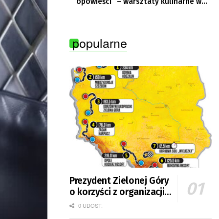
opowieści” – warsztaty kulinarne w
Krępie
popularne
Prezydent Zielonej Góry
o korzyści z organizacji
mety Tour de Pologne
0 UDOST.