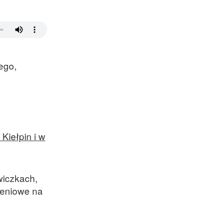
ego,
Kiełpin i w
wiczkach,
zeniowe na