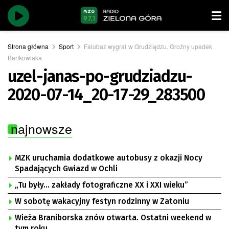
Strona główna
Sport
Falubaz wygrał w Grudziądzu. Groźny upadek
Bartkowiaka
uzel-janas-po-grudziadzu-
2020-07-14_20-17-29_283500
najnowsze
MZK uruchamia dodatkowe autobusy z okazji Nocy
Spadających Gwiazd w Ochli
„Tu były… zakłady fotograficzne XX i XXI wieku”
W sobotę wakacyjny festyn rodzinny w Zatoniu
Wieża Braniborska znów otwarta. Ostatni weekend w
tym roku