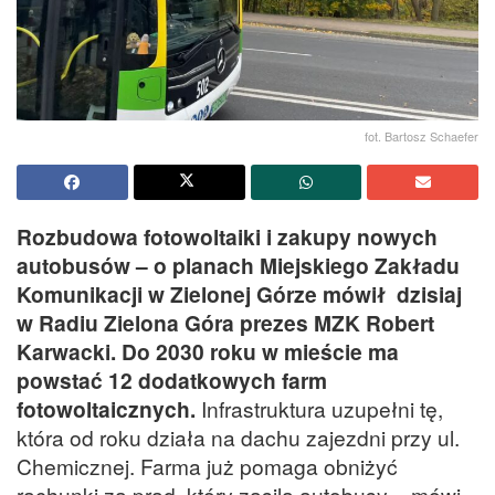
fot. Bartosz Schaefer
Rozbudowa fotowoltaiki i zakupy nowych
autobusów – o planach Miejskiego Zakładu
Komunikacji w Zielonej Górze mówił dzisiaj
w Radiu Zielona Góra prezes MZK Robert
Karwacki.
Do 2030 roku w mieście ma
powstać 12 dodatkowych farm
fotowoltaicznych.
Infrastruktura uzupełni tę,
która od roku działa na dachu zajezdni przy ul.
Chemicznej. Farma już pomaga obniżyć
rachunki za prąd, który zasila autobusy – mówi