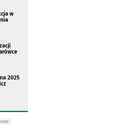
kcja w
dnia
zacji
tarówce
 na 2025
icz
TOWE