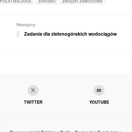
PÓŁKI MIEJSKIE
ZAROBKI
ZWIĄZKI ZAWODOWE
Następny
Zadania dla zielonogórskich wodociągów
TWITTER
YOUTUBE