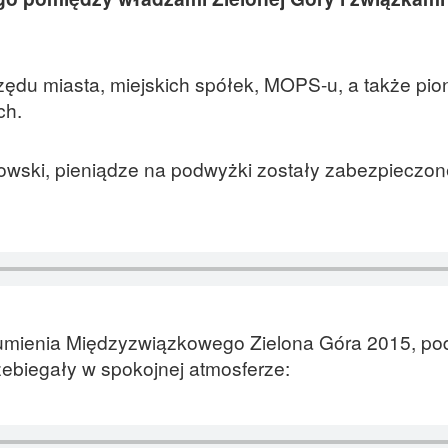
ędu miasta, miejskich spółek, MOPS-u, a także pio
ch.
owski, pieniądze na podwyżki zostały zabezpieczo
umienia Międzyzwiązkowego Zielona Góra 2015, pod
zebiegały w spokojnej atmosferze: