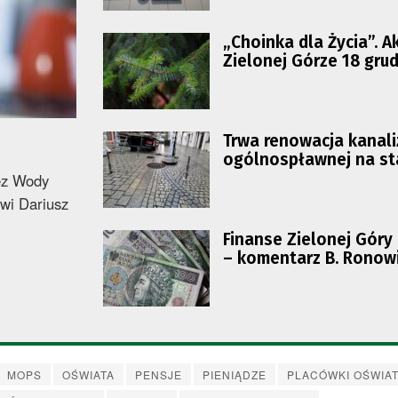
„Choinka dla Życia”. A
Zielonej Górze 18 gru
Trwa renowacja kanali
ogólnospławnej na s
zez Wody
ówi Dariusz
Finanse Zielonej Góry
– komentarz B. Ronow
MOPS
OŚWIATA
PENSJE
PIENIĄDZE
PLACÓWKI OŚWIA