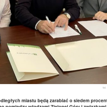
fot
dległych miastu będą zarabiać o siedem procent
o pomiędzy władzami Zielonej Góry i związkami