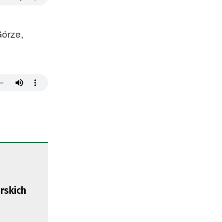
Górze,
rskich