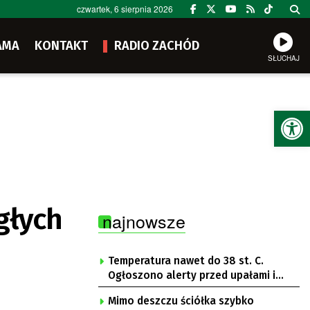
czwartek, 6 sierpnia 2026
AMA
KONTAKT
RADIO ZACHÓD
SŁUCHAJ
Ot
głych
najnowsze
Temperatura nawet do 38 st. C.
Ogłoszono alerty przed upałami i
burzami
Mimo deszczu ściółka szybko