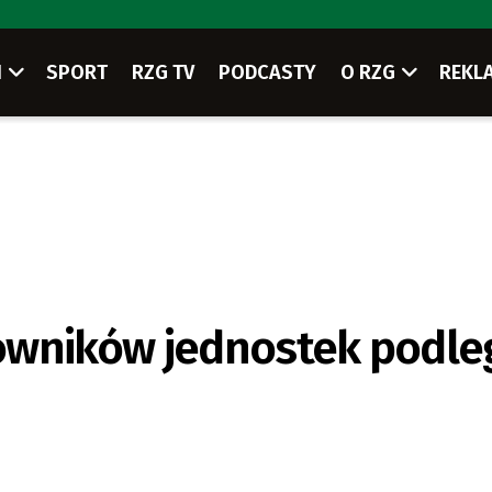
I
SPORT
RZG TV
PODCASTY
O RZG
REKL
owników jednostek podle