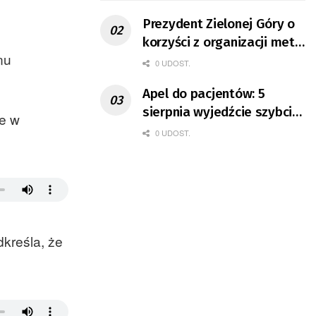
Prezydent Zielonej Góry o
korzyści z organizacji mety
nu
Tour de Pologne
0 UDOST.
Apel do pacjentów: 5
sierpnia wyjedźcie szybciej
ne w
z domów
0 UDOST.
kreśla, że