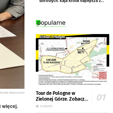
dorosłych. Kaja Królik najlepsza z
Lubuszanek w Tour de Pologne Junior
popularne
. Aurelia Adaszyńska
Tour de Pologne w
Zielonej Górze. Zobacz
zmiany w organizacji
 więcej.
0 UDOST.
ruchu