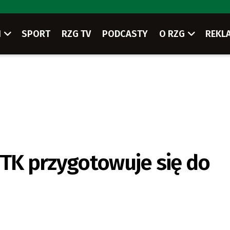
I
SPORT
RZG TV
PODCASTY
O RZG
REKL
TTK przygotowuje się do