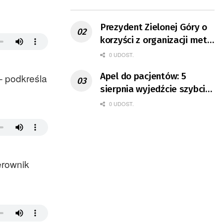
ruchu
Prezydent Zielonej Góry o
korzyści z organizacji mety
Tour de Pologne
0 UDOST.
Apel do pacjentów: 5
– podkreśla
sierpnia wyjedźcie szybciej
z domów
0 UDOST.
erownik