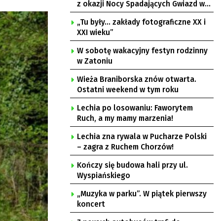
z okazji Nocy Spadających Gwiazd w
Ochli
„Tu były… zakłady fotograficzne XX i
XXI wieku”
W sobotę wakacyjny festyn rodzinny
w Zatoniu
Wieża Braniborska znów otwarta.
Ostatni weekend w tym roku
Lechia po losowaniu: Faworytem
Ruch, a my mamy marzenia!
Lechia zna rywala w Pucharze Polski
– zagra z Ruchem Chorzów!
Kończy się budowa hali przy ul.
Wyspiańskiego
„Muzyka w parku”. W piątek pierwszy
koncert