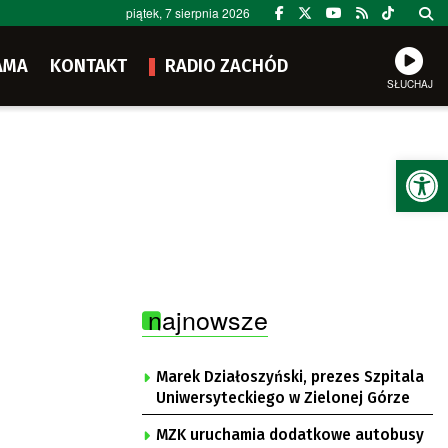
piątek, 7 sierpnia 2026
AMA
KONTAKT
RADIO ZACHÓD
SŁUCHAJ
Ot
najnowsze
Marek Działoszyński, prezes Szpitala
Uniwersyteckiego w Zielonej Górze
MZK uruchamia dodatkowe autobusy