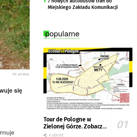
7 nowych autobusów trafi do
Miejskiego Zakładu Komunikacji
popularne
fot: pixabay
wuje się
Tour de Pologne w
Zielonej Górze. Zobacz
ormuje
zmiany w organizacji
0 UDOST.