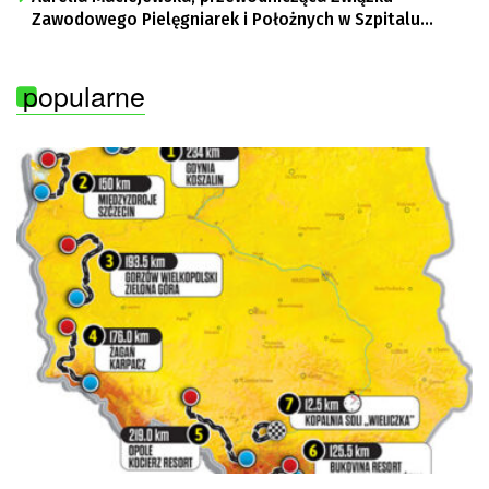
Zawodowego Pielęgniarek i Położnych w Szpitalu
Uniwersyteckim w Zielonej Górze, Bogusław
Motowidełko, przewodniczący Zarządu Regionu NSZZ
popularne
„Solidarność” Zielona Góra