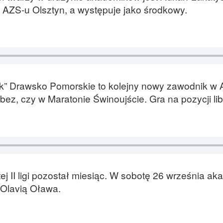
 AZS-u Olsztyn, a występuje jako środkowy.
k” Drawsko Pomorskie to kolejny nowy zawodnik w 
bez, czy w Maratonie Świnoujście. Gra na pozycji li
j II ligi pozostał miesiąc. W sobotę 26 września a
z Olavią Oława.