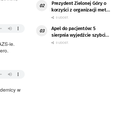
Prezydent Zielonej Góry o
korzyści z organizacji mety
Tour de Pologne
0 UDOST.
Apel do pacjentów: 5
sierpnia wyjedźcie szybciej
z domów
AZS-ie.
0 UDOST.
bero.
kademicy w