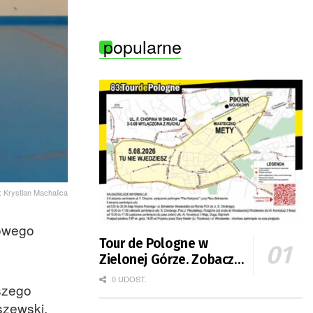
popularne
o: Krystian Machalica
nowego
Tour de Pologne w
Zielonej Górze. Zobacz
zmiany w organizacji
0 UDOST.
wszego
ruchu
szewski,