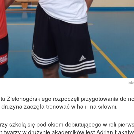
fot
etu Zielonogórskiego rozpoczęli przygotowania do 
 drużyna zaczęła trenować w hali i na siłowni.
rzy szkolą się pod okiem debiutującego w roli pier
h twarzy w drużynie akademików jest Adrian Łakaty