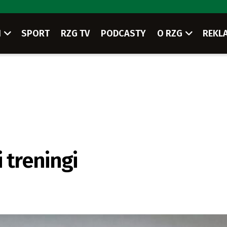
I
SPORT
RZG TV
PODCASTY
O RZG
REKL
 treningi