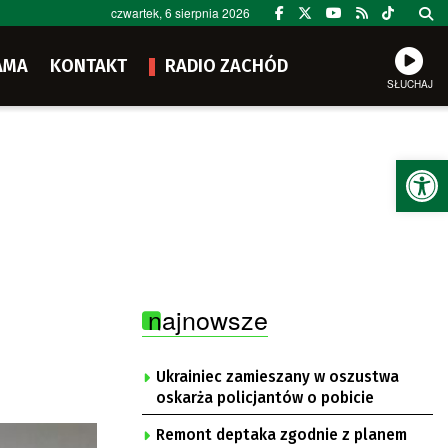
czwartek, 6 sierpnia 2026
AMA
KONTAKT
RADIO ZACHÓD
SŁUCHAJ
Ot
najnowsze
Ukrainiec zamieszany w oszustwa
oskarża policjantów o pobicie
Remont deptaka zgodnie z planem