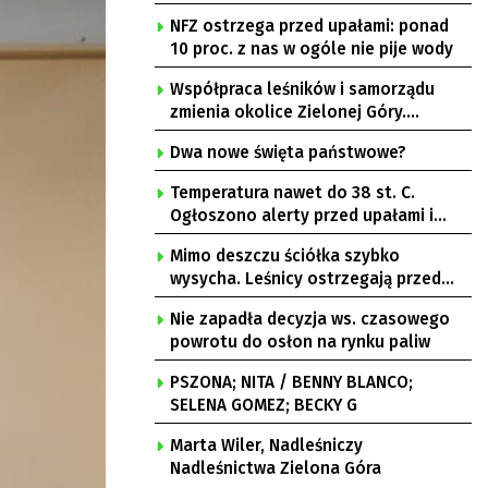
NFZ ostrzega przed upałami: ponad
10 proc. z nas w ogóle nie pije wody
Współpraca leśników i samorządu
zmienia okolice Zielonej Góry.
Powstają nowe ścieżki rowerowe
Dwa nowe święta państwowe?
Temperatura nawet do 38 st. C.
Ogłoszono alerty przed upałami i
burzami
Mimo deszczu ściółka szybko
wysycha. Leśnicy ostrzegają przed
pożarami
Nie zapadła decyzja ws. czasowego
powrotu do osłon na rynku paliw
PSZONA; NITA / BENNY BLANCO;
SELENA GOMEZ; BECKY G
Marta Wiler, Nadleśniczy
Nadleśnictwa Zielona Góra