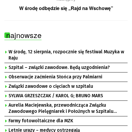
W środę odbędzie się „Rajd na Wschowę”
najnowsze
W środę, 12 sierpnia, rozpocznie się festiwal Muzyka w
Raju
Szpital – związki zawodowe. Będą uzgodnienia?
Obserwacje zaćmienia Słońca przy Palmiarni
Związki zawodowe o cięciach w szpitalu
SYLWIA GRZESZCZAK / KAROL G; BRUNO MARS
Aurelia Maciejewska, przewodnicząca Związku
Zawodowego Pielęgniarek i Położnych w Szpitalu
Uniwersyteckim w Zielonej Górze, Bogusław
Farmy fotowoltaiczne dla MZK
Motowidełko, przewodniczący Zarządu Regionu NSZZ
„Solidarność” Zielona Góra
Letnie urazy – medycy ostrzegają