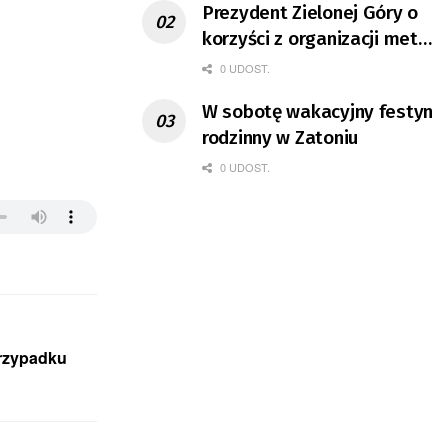
Prezydent Zielonej Góry o
korzyści z organizacji mety
Tour de Pologne
0 UDOST.
W sobotę wakacyjny festyn
rodzinny w Zatoniu
0 UDOST.
przypadku