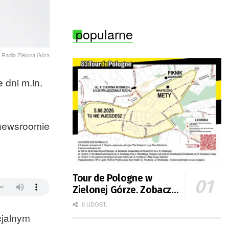
popularne
Radio Zielona Góra
 dni m.in.
 newsroomie
Tour de Pologne w
Zielonej Górze. Zobacz
zmiany w organizacji
0 UDOST.
ruchu
cjalnym