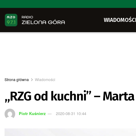
WIADOMOŚC
Strona główna
Wiadomości
„RZG od kuchni” – Mart
Piotr Kuśnierz
2020-08-31 10:44