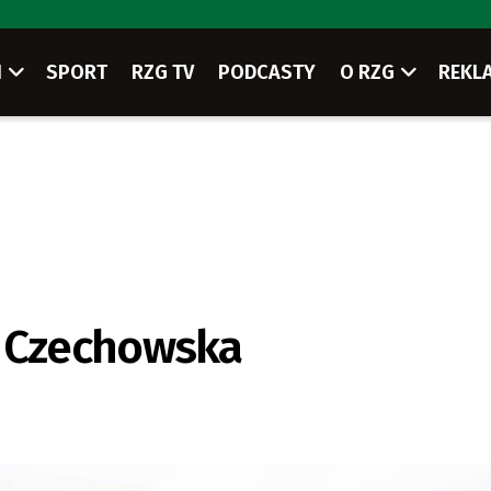
I
SPORT
RZG TV
PODCASTY
O RZG
REKL
a Czechowska