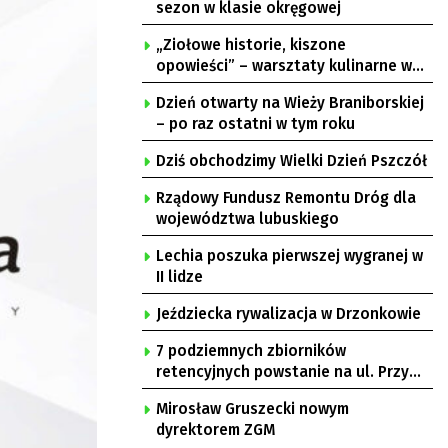
sezon w klasie okręgowej
„Ziołowe historie, kiszone
opowieści” – warsztaty kulinarne w
Krępie
Dzień otwarty na Wieży Braniborskiej
– po raz ostatni w tym roku
Dziś obchodzimy Wielki Dzień Pszczół
Rządowy Fundusz Remontu Dróg dla
województwa lubuskiego
Lechia poszuka pierwszej wygranej w
II lidze
Jeździecka rywalizacja w Drzonkowie
7 podziemnych zbiorników
retencyjnych powstanie na ul. Przy
Gazowni
Mirosław Gruszecki nowym
dyrektorem ZGM