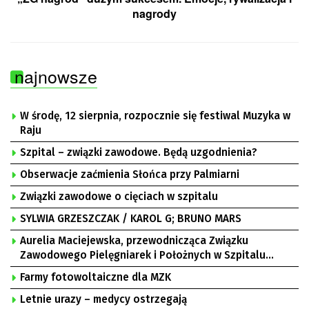
nagrody
najnowsze
W środę, 12 sierpnia, rozpocznie się festiwal Muzyka w
Raju
Szpital – związki zawodowe. Będą uzgodnienia?
Obserwacje zaćmienia Słońca przy Palmiarni
Związki zawodowe o cięciach w szpitalu
SYLWIA GRZESZCZAK / KAROL G; BRUNO MARS
Aurelia Maciejewska, przewodnicząca Związku
Zawodowego Pielęgniarek i Położnych w Szpitalu
Uniwersyteckim w Zielonej Górze, Bogusław
Farmy fotowoltaiczne dla MZK
Motowidełko, przewodniczący Zarządu Regionu NSZZ
„Solidarność” Zielona Góra
Letnie urazy – medycy ostrzegają