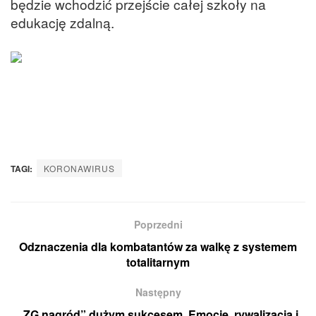
będzie wchodzić przejście całej szkoły na
edukację zdalną.
TAGI:
KORONAWIRUS
Poprzedni
Odznaczenia dla kombatantów za walkę z systemem
totalitarnym
Następny
„ZG nagród” dużym sukcesem. Emocje, rywalizacja i