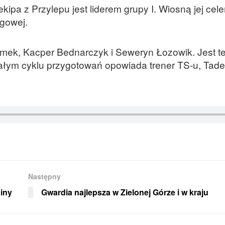
ipa z Przylepu jest liderem grupy I. Wiosną jej cel
ęgowej.
mek, Kacper Bednarczyk i Seweryn Łozowik. Jest te
 całym cyklu przygotowań opowiada trener TS-u, Tad
Następny
ainy
Gwardia najlepsza w Zielonej Górze i w kraju