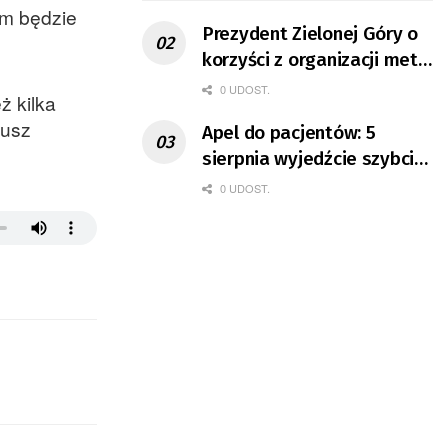
em będzie
Prezydent Zielonej Góry o
korzyści z organizacji mety
Tour de Pologne
0 UDOST.
ż kilka
eusz
Apel do pacjentów: 5
sierpnia wyjedźcie szybciej
z domów
0 UDOST.