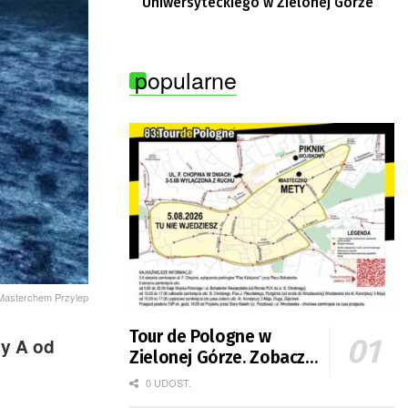
Uniwersyteckiego w Zielonej Górze
popularne
 Masterchem Przylep
Tour de Pologne w
sy A od
Zielonej Górze. Zobacz
zmiany w organizacji
0 UDOST.
ruchu