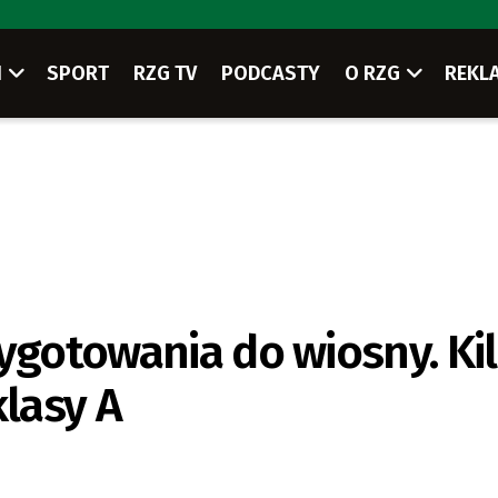
I
SPORT
RZG TV
PODCASTY
O RZG
REKL
zygotowania do wiosny. Ki
klasy A