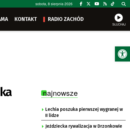
sobota, 8 sierpnia 2026
AMA
KONTAKT
RADIO ZACHÓD
SŁUCHAJ
Ot
lka
najnowsze
Lechia poszuka pierwszej wygranej w
II lidze
Jeździecka rywalizacja w Drzonkowie