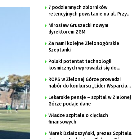
7 podziemnych zbiorników
retencyjnych powstanie na ul. Przy
Gazowni
Mirosław Gruszecki nowym
dyrektorem ZGM
Za nami kolejne Zielonogórskie
Szeptanki
Polski potentat technologii
kosmicznych wprowadzi się do
Zielonej Góry
ROPS w Zielonej Górze prowadzi
nabór do konkursu „Lider Wsparcia
Seniora”
Lekarskie pensje – szpital w Zielonej
Górze podaje dane
Władze szpitala o cięciach
finansowych
Marek Działoszyński, prezes Szpitala