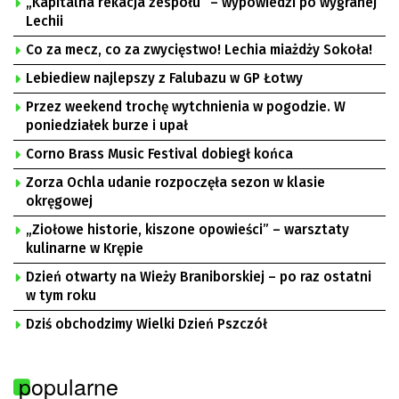
„Kapitalna rekacja zespołu” – wypowiedzi po wygranej
Lechii
Co za mecz, co za zwycięstwo! Lechia miażdży Sokoła!
Lebiediew najlepszy z Falubazu w GP Łotwy
Przez weekend trochę wytchnienia w pogodzie. W
poniedziałek burze i upał
Corno Brass Music Festival dobiegł końca
Zorza Ochla udanie rozpoczęła sezon w klasie
okręgowej
„Ziołowe historie, kiszone opowieści” – warsztaty
kulinarne w Krępie
Dzień otwarty na Wieży Braniborskiej – po raz ostatni
w tym roku
Dziś obchodzimy Wielki Dzień Pszczół
popularne