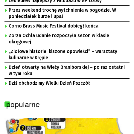
Lebiediew najlepszy z Falubazu w GP Łotwy
Przez weekend trochę wytchnienia w pogodzie. W
poniedziałek burze i upał
Corno Brass Music Festival dobiegł końca
Zorza Ochla udanie rozpoczęła sezon w klasie
okręgowej
„Ziołowe historie, kiszone opowieści” – warsztaty
kulinarne w Krępie
Dzień otwarty na Wieży Braniborskiej – po raz ostatni
w tym roku
Dziś obchodzimy Wielki Dzień Pszczół
popularne