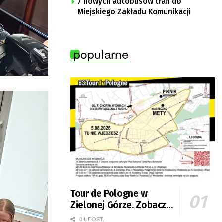
7 nowych autobusów trafi do
Miejskiego Zakładu Komunikacji
popularne
Tour de Pologne w
Zielonej Górze. Zobacz
zmiany w organizacji
0 UDOST.