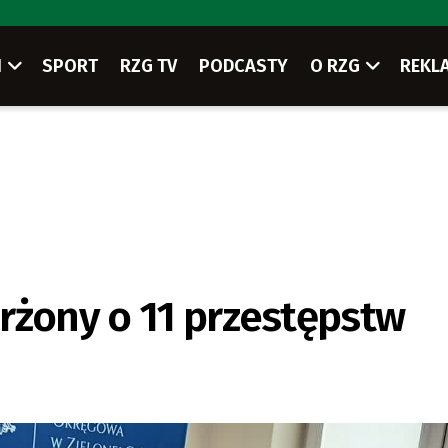
I
SPORT
RZG TV
PODCASTY
O RZG
REKL
rżony o 11 przestępstw