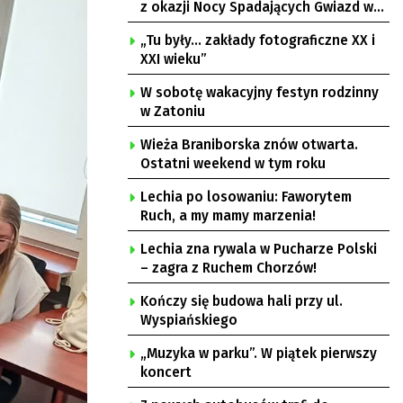
z okazji Nocy Spadających Gwiazd w
Ochli
„Tu były… zakłady fotograficzne XX i
XXI wieku”
W sobotę wakacyjny festyn rodzinny
w Zatoniu
Wieża Braniborska znów otwarta.
Ostatni weekend w tym roku
Lechia po losowaniu: Faworytem
Ruch, a my mamy marzenia!
Lechia zna rywala w Pucharze Polski
– zagra z Ruchem Chorzów!
Kończy się budowa hali przy ul.
Wyspiańskiego
„Muzyka w parku”. W piątek pierwszy
koncert