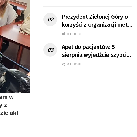
ruchu
Prezydent Zielonej Góry o
korzyści z organizacji mety
Tour de Pologne
0 UDOST.
Apel do pacjentów: 5
sierpnia wyjedźcie szybciej
z domów
0 UDOST.
iem w
y z
zie akt