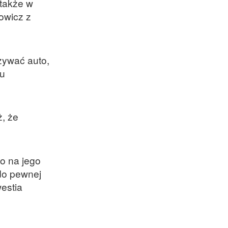
 także w
owicz z
zywać auto,
mu
ż, że
to na jego
do pewnej
estia