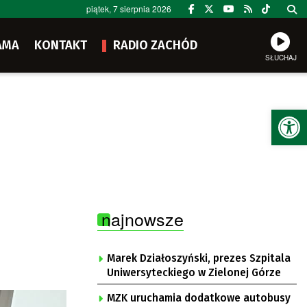
piątek, 7 sierpnia 2026
AMA
KONTAKT
RADIO ZACHÓD
SŁUCHAJ
Ot
najnowsze
Marek Działoszyński, prezes Szpitala
Uniwersyteckiego w Zielonej Górze
MZK uruchamia dodatkowe autobusy