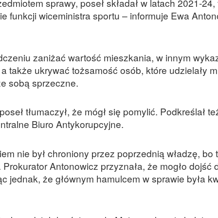
zedmiotem sprawy, poseł składał w latach 2021-24,
e funkcji wiceministra sportu – informuje Ewa Anton
dczeniu zaniżać wartość mieszkania, w innym wyka
m, a także ukrywać tożsamość osób, które udzielały 
ze sobą sprzeczne.
oseł tłumaczył, że mógł się pomylić. Podkreślał te
tralne Biuro Antykorupcyjne.
kiem nie był chroniony przez poprzednią władzę, bo 
. Prokurator Antonowicz przyznała, że mogło dojść 
jąc jednak, że głównym hamulcem w sprawie była kw