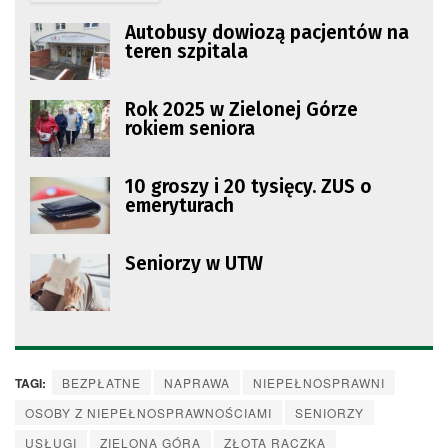
Autobusy dowiozą pacjentów na
teren szpitala
Rok 2025 w Zielonej Górze
rokiem seniora
10 groszy i 20 tysięcy. ZUS o
emeryturach
Seniorzy w UTW
TAGI:
BEZPŁATNE
NAPRAWA
NIEPEŁNOSPRAWNI
OSOBY Z NIEPEŁNOSPRAWNOŚCIAMI
SENIORZY
USŁUGI
ZIELONA GÓRA
ZŁOTA RĄCZKA