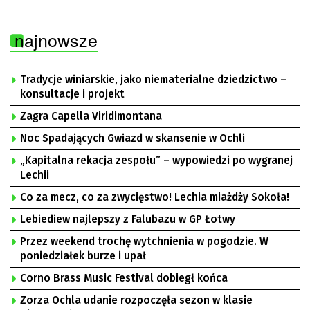
najnowsze
Tradycje winiarskie, jako niematerialne dziedzictwo –
konsultacje i projekt
Zagra Capella Viridimontana
Noc Spadających Gwiazd w skansenie w Ochli
„Kapitalna rekacja zespołu” – wypowiedzi po wygranej
Lechii
Co za mecz, co za zwycięstwo! Lechia miażdży Sokoła!
Lebiediew najlepszy z Falubazu w GP Łotwy
Przez weekend trochę wytchnienia w pogodzie. W
poniedziałek burze i upał
Corno Brass Music Festival dobiegł końca
Zorza Ochla udanie rozpoczęła sezon w klasie