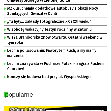
Uniwersyteckiego w Zielonej Górze
MZK uruchamia dodatkowe autobusy z okazji Nocy
Spadających Gwiazd w Ochli
„Tu były… zakłady fotograficzne XX i XXI wieku”
W sobotę wakacyjny festyn rodzinny w Zatoniu
Wieża Braniborska znów otwarta. Ostatni weekend w
tym roku
Lechia po losowaniu: Faworytem Ruch, a my mamy
marzenia!
Lechia zna rywala w Pucharze Polski – zagra z Ruchem
Chorzów!
Kończy się budowa hali przy ul. Wyspiańskiego
popularne