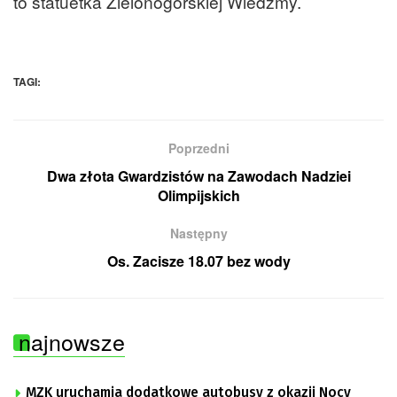
to statuetka Zielonogórskiej Wiedźmy.
TAGI:
Poprzedni
Dwa złota Gwardzistów na Zawodach Nadziei
Olimpijskich
Następny
Os. Zacisze 18.07 bez wody
najnowsze
MZK uruchamia dodatkowe autobusy z okazji Nocy