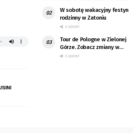
W sobotę wakacyjny festyn
rodzinny w Zatoniu
0 UDOST.
Tour de Pologne w Zielonej
Górze. Zobacz zmiany w
organizacji ruchu
0 UDOST.
USINI