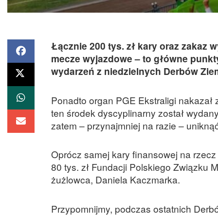
Łącznie 200 tys. zł kary oraz zakaz 
mecze wyjazdowe – to główne punkty 
wydarzeń z niedzielnych Derbów Ziem
Ponadto organ PGE Ekstraligi nakazał 
ten środek dyscyplinarny został wydan
zatem – przynajmniej na razie – unikną
Oprócz samej kary finansowej na rzecz li
80 tys. zł Fundacji Polskiego Związku
żużlowca, Daniela Kaczmarka.
Przypomnijmy, podczas ostatnich Derbów