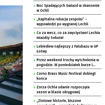
Noc Spadających Gwiazd w skansenie
w Ochli
„Kapitalna rekacja zespołu” –
wypowiedzi po wygranej Lechii
Co za mecz, co za zwycięstwo! Lechia
miażdży Sokoła!
Lebiediew najlepszy z Falubazu w GP
Łotwy
Przez weekend trochę wytchnienia w
pogodzie. W poniedziałek burze i
upał
Corno Brass Music Festival dobiegł
końca
Zorza Ochla udanie rozpoczęła
sezon w klasie okręgowej
„Ziołowe historie, kiszone