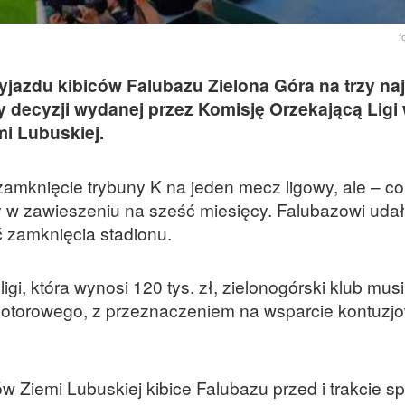
f
wyjazdu kibiców Falubazu Zielona Góra na trzy naj
decyzji wydanej przez Komisję Orzekającą Ligi
i Lubuskiej.
zamknięcie trybuny K na jeden mecz ligowy, ale – c
y w zawieszeniu na sześć miesięcy. Falubazowi udał
ć zamknięcia stadionu.
gi, która wynosi 120 tys. zł, zielonogórski klub mus
 Motorowego, z przeznaczeniem na wsparcie kontuz
 Ziemi Lubuskiej kibice Falubazu przed i trakcie s