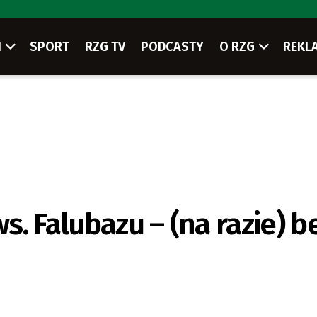
I
SPORT
RZG TV
PODCASTY
O RZG
REKL
. Falubazu – (na razie) b