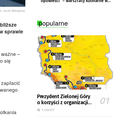
opowieści” – warsztaty kulinarne w
Krępie
ot. Jacek Białogłowy
popularne
bliższe
 w sprawie
o ważne –
o się
i zapłacić
jowanego
Prezydent Zielonej Góry
o korzyści z organizacji
mety Tour de Pologne
0 UDOST.
potkania