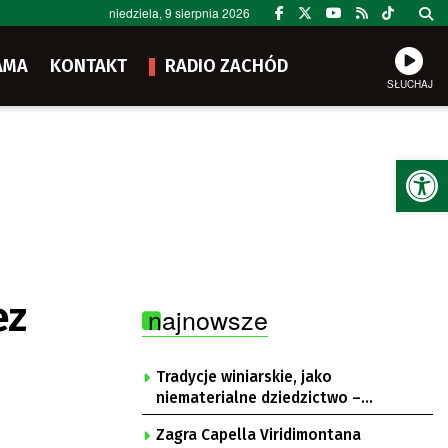
niedziela, 9 sierpnia 2026
AMA
KONTAKT
RADIO ZACHÓD
SŁUCHAJ
Ot
ez
najnowsze
Tradycje winiarskie, jako
niematerialne dziedzictwo –
konsultacje i projekt
Zagra Capella Viridimontana