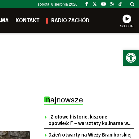
sobota, 8 sierpnia 2026
AMA
KONTAKT
RADIO ZACHÓD
SŁUCHAJ
Ot
najnowsze
„Ziołowe historie, kiszone
opowieści” – warsztaty kulinarne w
Krępie
Dzień otwarty na Wieży Braniborskiej