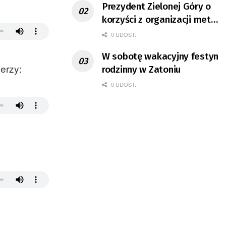
Prezydent Zielonej Góry o
korzyści z organizacji mety
Tour de Pologne
0 UDOST.
W sobotę wakacyjny festyn
erzy:
rodzinny w Zatoniu
0 UDOST.