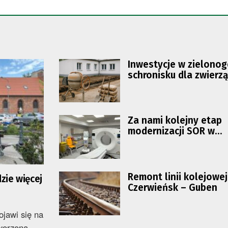
Inwestycje w zielono
schronisku dla zwierzą
Za nami kolejny etap
modernizacji SOR w
zielonogórskim szpita
Remont linii kolejowej
zie więcej
Czerwieńsk – Guben
ojawi się na
tworzona