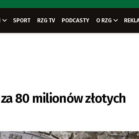
I
SPORT
RZG TV
PODCASTY
O RZG
REKL
 za 80 milionów złotych