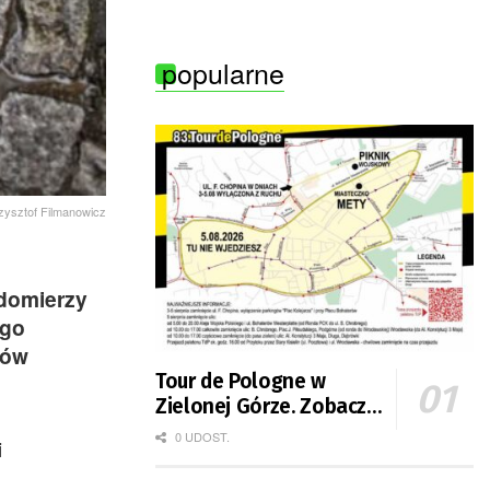
Zielonej Góry
popularne
rzysztof Filmanowicz
domierzy
ego
nów
Tour de Pologne w
Zielonej Górze. Zobacz
zmiany w organizacji
0 UDOST.
i
ruchu