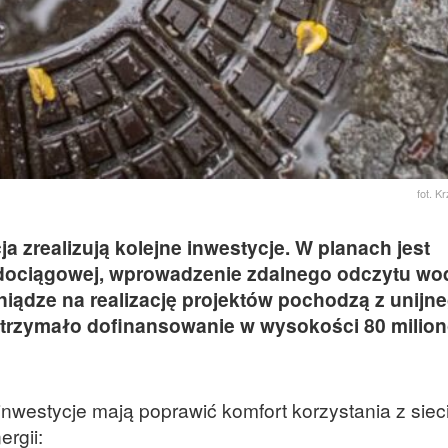
fot. K
a zrealizują kolejne inwestycje. W planach jest
odociągowej, wprowadzenie zdalnego odczytu wo
iądze na realizację projektów pochodzą z unijn
otrzymało dofinansowanie w wysokości 80 milio
nwestycje mają poprawić komfort korzystania z siec
rgii: