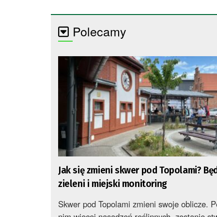
Polecamy
Jak się zmieni skwer pod Topolami? Będ
zieleni i miejski monitoring
Skwer pod Topolami zmieni swoje oblicze. P
nim więcej nasadzeń roślinnych, zostanie s