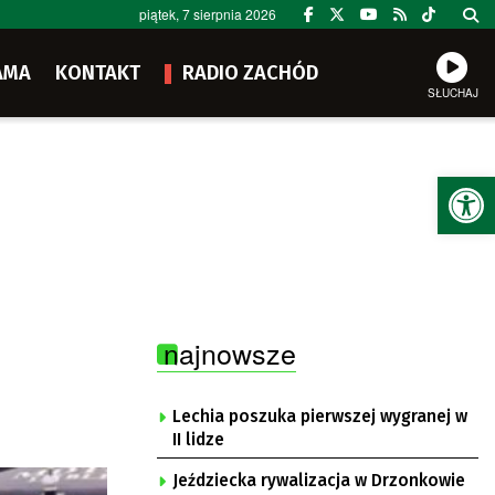
piątek, 7 sierpnia 2026
AMA
KONTAKT
RADIO ZACHÓD
SŁUCHAJ
Ot
najnowsze
Lechia poszuka pierwszej wygranej w
II lidze
Jeździecka rywalizacja w Drzonkowie