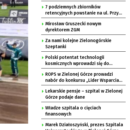
7 podziemnych zbiorników
retencyjnych powstanie na ul. Przy
Gazowni
Mirosław Gruszecki nowym
dyrektorem ZGM
Za nami kolejne Zielonogórskie
Szeptanki
Polski potentat technologii
kosmicznych wprowadzi się do
Zielonej Góry
ROPS w Zielonej Górze prowadzi
nabór do konkursu „Lider Wsparcia
Seniora”
Lekarskie pensje – szpital w Zielonej
Górze podaje dane
Władze szpitala o cięciach
finansowych
Marek Działoszyński, prezes Szpitala