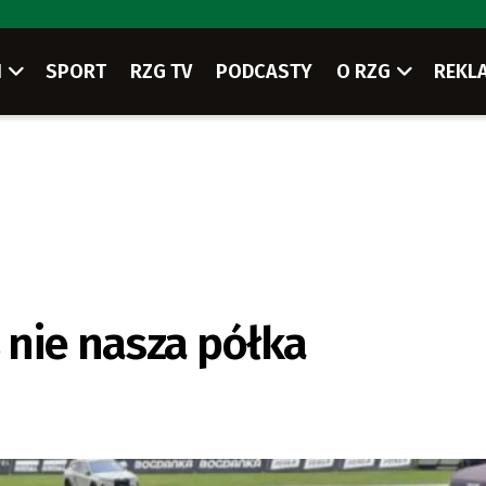
I
SPORT
RZG TV
PODCASTY
O RZG
REKL
ś nie nasza półka