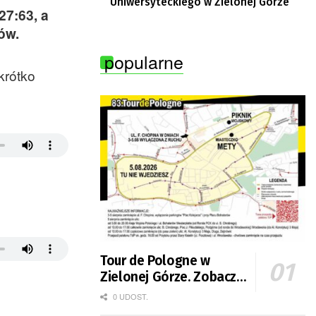
Uniwersyteckiego w Zielonej Górze
27:63, a
ów.
popularne
krótko
Tour de Pologne w
Zielonej Górze. Zobacz
zmiany w organizacji
0 UDOST.
ruchu