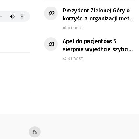
Prezydent Zielonej Góry o
korzyści z organizacji mety
Tour de Pologne
0 UDOST.
Apel do pacjentów: 5
sierpnia wyjedźcie szybciej
z domów
0 UDOST.