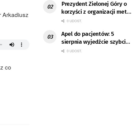
Prezydent Zielonej Góry o
korzyści z organizacji mety
r Arkadiusz
Tour de Pologne
0 UDOST.
Apel do pacjentów: 5
sierpnia wyjedźcie szybciej
z domów
0 UDOST.
az co