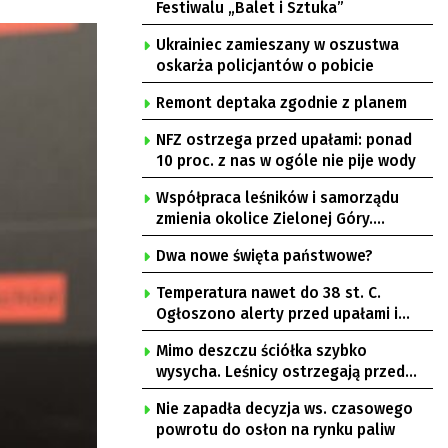
Festiwalu „Balet i Sztuka”
Ukrainiec zamieszany w oszustwa
oskarża policjantów o pobicie
Remont deptaka zgodnie z planem
NFZ ostrzega przed upałami: ponad
10 proc. z nas w ogóle nie pije wody
Współpraca leśników i samorządu
zmienia okolice Zielonej Góry.
Powstają nowe ścieżki rowerowe
Dwa nowe święta państwowe?
Temperatura nawet do 38 st. C.
Ogłoszono alerty przed upałami i
burzami
Mimo deszczu ściółka szybko
wysycha. Leśnicy ostrzegają przed
pożarami
Nie zapadła decyzja ws. czasowego
powrotu do osłon na rynku paliw