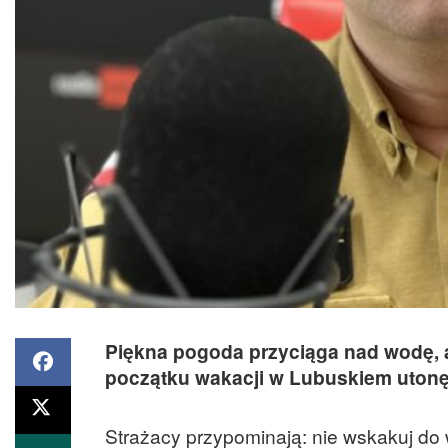
Piękna pogoda przyciąga nad wodę, 
początku wakacji w Lubuskiem utonęł
Strażacy przypominają: nie wskakuj do w