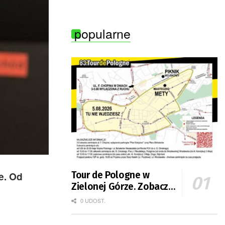
popularne
e. Od
Tour de Pologne w
Zielonej Górze. Zobacz
zmiany w organizacji
0 UDOST.
ruchu