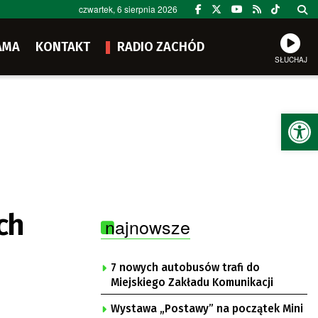
czwartek, 6 sierpnia 2026
AMA
KONTAKT
RADIO ZACHÓD
SŁUCHAJ
Ot
ch
najnowsze
7 nowych autobusów trafi do
Miejskiego Zakładu Komunikacji
Wystawa „Postawy” na początek Mini