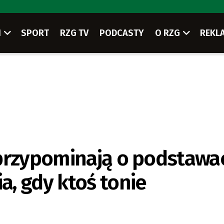
I
SPORT
RZG TV
PODCASTY
O RZG
REKL
 przypominają o podstawa
, gdy ktoś tonie