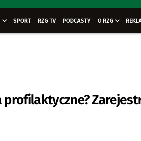
I
SPORT
RZG TV
PODCASTY
O RZG
REKL
profilaktyczne? Zarejestr