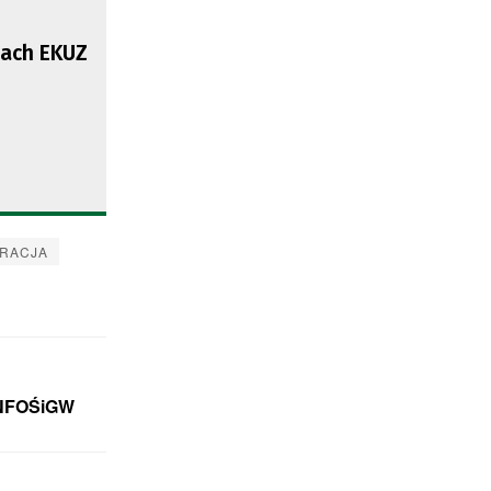
tach EKUZ
RACJA
 NFOŚiGW