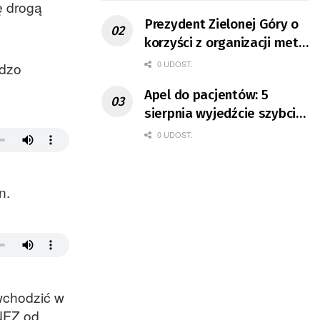
ę drogą
Prezydent Zielonej Góry o
korzyści z organizacji mety
Tour de Pologne
0 UDOST.
rdzo
Apel do pacjentów: 5
sierpnia wyjedźcie szybciej
z domów
0 UDOST.
in.
 wchodzić w
 NFZ od