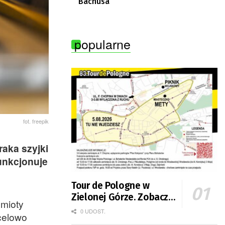
Bachusa
popularne
fot. freepik
raka szyjki
unkcjonuje
Tour de Pologne w
Zielonej Górze. Zobacz
mioty
zmiany w organizacji
0 UDOST.
ocelowo
ruchu