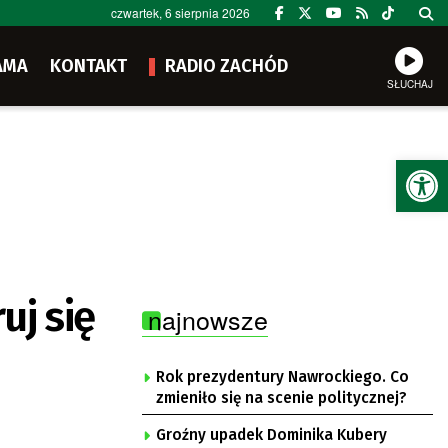
czwartek, 6 sierpnia 2026
AMA
KONTAKT
RADIO ZACHÓD
SŁUCHAJ
Ot
uj się
najnowsze
Rok prezydentury Nawrockiego. Co
zmieniło się na scenie politycznej?
Groźny upadek Dominika Kubery