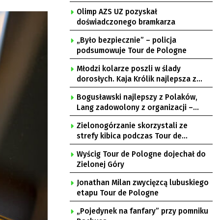
Olimp AZS UZ pozyskał
doświadczonego bramkarza
„Było bezpiecznie” – policja
podsumowuje Tour de Pologne
Młodzi kolarze poszli w ślady
dorosłych. Kaja Królik najlepsza z
Lubuszanek w Tour de Pologne Junior
Bogusławski najlepszy z Polaków,
Lang zadowolony z organizacji –
komentarze po 3. etapie Tour de
Zielonogórzanie skorzystali ze
Pologne
strefy kibica podczas Tour de
Pologne
Wyścig Tour de Pologne dojechał do
Zielonej Góry
Jonathan Milan zwycięzcą lubuskiego
etapu Tour de Pologne
„Pojedynek na fanfary” przy pomniku