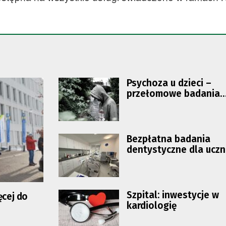
Psychoza u dzieci –
przełomowe badania
naukowców na UZ
Bezpłatna badania
dentystyczne dla ucz
zielonogórskich szkół 
przedszkoli
Szpital: inwestycje w
ęcej do
kardiologię