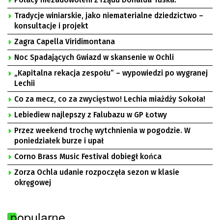
Polacy niezadowoleni z rządu Donalda Tuska.
Tradycje winiarskie, jako niematerialne dziedzictwo –
konsultacje i projekt
Zagra Capella Viridimontana
Noc Spadających Gwiazd w skansenie w Ochli
„Kapitalna rekacja zespołu” – wypowiedzi po wygranej
Lechii
Co za mecz, co za zwycięstwo! Lechia miażdży Sokoła!
Lebiediew najlepszy z Falubazu w GP Łotwy
Przez weekend trochę wytchnienia w pogodzie. W
poniedziałek burze i upał
Corno Brass Music Festival dobiegł końca
Zorza Ochla udanie rozpoczęła sezon w klasie
okręgowej
popularne