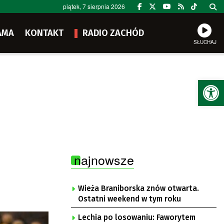
piątek, 7 sierpnia 2026
AMA
KONTAKT
RADIO ZACHÓD
SŁUCHAJ
Ot
najnowsze
Wieża Braniborska znów otwarta.
Ostatni weekend w tym roku
Lechia po losowaniu: Faworytem