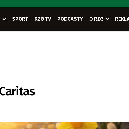
I
SPORT
RZG TV
PODCASTY
O RZG
REKL
Caritas