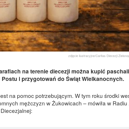
zdjęcie ilustracyjne/Caritas Diecezji Zielo
rafiach na terenie diecezji można kupić paschali
 Postu i przygotowań do Świąt Wielkanocnych.
est na pomoc potrzebującym. W tym roku środki wes
zdomnych mężczyzn w Żukowicach – mówiła w Radiu 
Diecezjalnej: