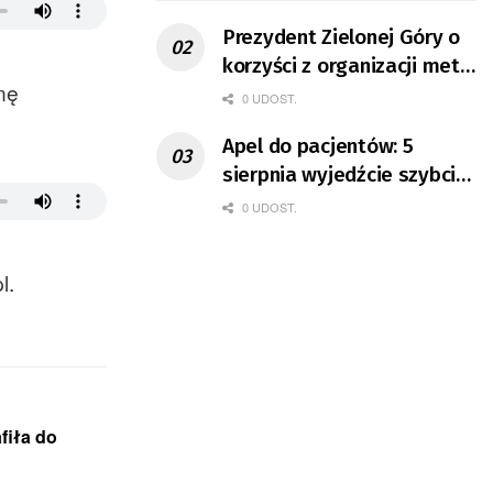
Prezydent Zielonej Góry o
korzyści z organizacji mety
nę
Tour de Pologne
0 UDOST.
Apel do pacjentów: 5
sierpnia wyjedźcie szybciej
z domów
0 UDOST.
l.
afiła do