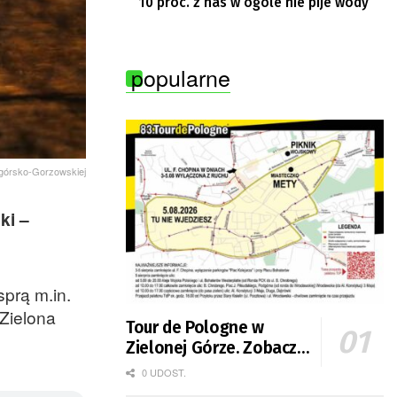
10 proc. z nas w ogóle nie pije wody
popularne
nogórsko-Gorzowskiej
ki –
prą m.in.
Zielona
Tour de Pologne w
Zielonej Górze. Zobacz
zmiany w organizacji
0 UDOST.
ruchu