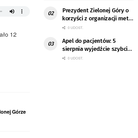
Prezydent Zielonej Góry o
korzyści z organizacji mety
Tour de Pologne
0 UDOST.
wało 12
Apel do pacjentów: 5
sierpnia wyjedźcie szybciej
z domów
0 UDOST.
lonej Górze