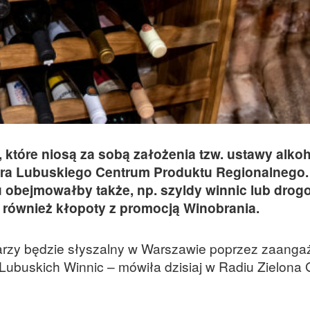
 które niosą za sobą założenia tzw. ustawy alko
tora Lubuskiego Centrum Produktu Regionalnego.
u obejmowałby także, np. szyldy winnic lub drog
 również kłopoty z promocją Winobrania.
iarzy będzie słyszalny w Warszawie poprzez zaang
Lubuskich Winnic – mówiła dzisiaj w Radiu Zielona