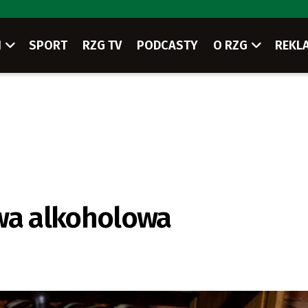
I
SPORT
RZG TV
PODCASTY
O RZG
REKL
awa alkoholowa