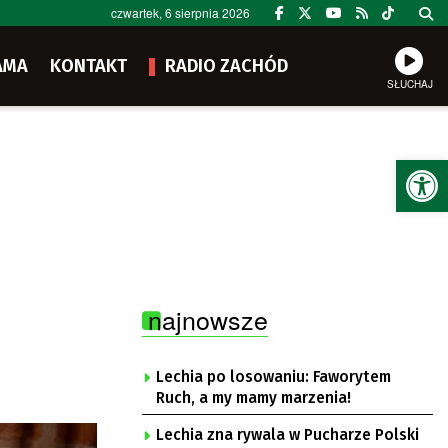
czwartek, 6 sierpnia 2026
AMA
KONTAKT
RADIO ZACHÓD
SŁUCHAJ
Ot
najnowsze
Lechia po losowaniu: Faworytem
Ruch, a my mamy marzenia!
Lechia zna rywala w Pucharze Polski