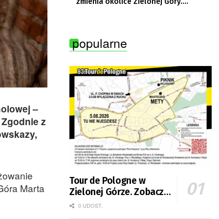
zmienia okolice Zielonej Góry.
Powstają nowe ścieżki rowerowe
popularne
holowej –
 Zgodnie z
owskazy,
ażowanie
Tour de Pologne w
 Góra Marta
Zielonej Górze. Zobacz
zmiany w organizacji
0 UDOST.
ruchu