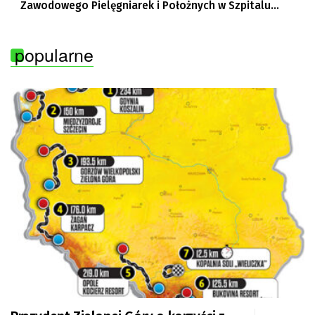
Zawodowego Pielęgniarek i Położnych w Szpitalu
Uniwersyteckim w Zielonej Górze, Bogusław
Motowidełko, przewodniczący Zarządu Regionu NSZZ
popularne
„Solidarność” Zielona Góra