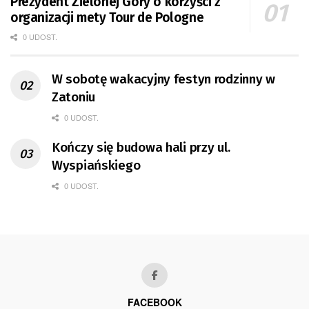
Prezydent Zielonej Góry o korzyści z
organizacji mety Tour de Pologne
0 UDOST.
W sobotę wakacyjny festyn rodzinny w
Zatoniu
0 UDOST.
Kończy się budowa hali przy ul.
Wyspiańskiego
0 UDOST.
FACEBOOK