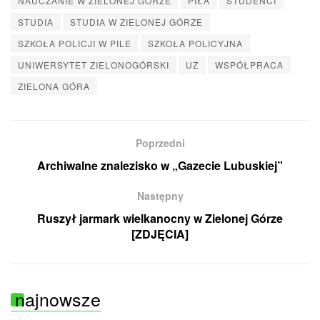
NAUCZANIE W ZIELONEJ GÓRZE
PIŁA
STUDENCI
STUDIA
STUDIA W ZIELONEJ GÓRZE
SZKOŁA POLICJI W PILE
SZKOŁA POLICYJNA
UNIWERSYTET ZIELONOGÓRSKI
UZ
WSPÓŁPRACA
ZIELONA GÓRA
Poprzedni
Archiwalne znalezisko w „Gazecie Lubuskiej”
Następny
Ruszył jarmark wielkanocny w Zielonej Górze
[ZDJĘCIA]
najnowsze