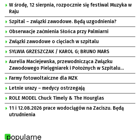
W środę, 12 sierpnia, rozpocznie się festiwal Muzyka w
Raju
Szpital – związki zawodowe. Będą uzgodnienia?
Obserwacje zaćmienia Słońca przy Palmiarni
Związki zawodowe o cięciach w szpitalu
SYLWIA GRZESZCZAK / KAROL G; BRUNO MARS
Aurelia Maciejewska, przewodnicząca Związku
Zawodowego Pielęgniarek i Położnych w Szpitalu
Uniwersyteckim w Zielonej Górze, Bogusław
Farmy fotowoltaiczne dla MZK
Motowidełko, przewodniczący Zarządu Regionu NSZZ
„Solidarność” Zielona Góra
Letnie urazy – medycy ostrzegają
ROLE MODEL Chuck Timely & The Hourglas
11 i 12.08.2026 prace wodociągów na Zaciszu. Będą
utrudnienia
popularne