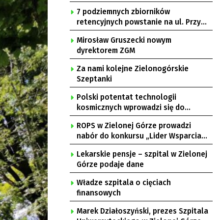
7 podziemnych zbiorników
retencyjnych powstanie na ul. Przy
Gazowni
Mirosław Gruszecki nowym
dyrektorem ZGM
Za nami kolejne Zielonogórskie
Szeptanki
Polski potentat technologii
kosmicznych wprowadzi się do
Zielonej Góry
ROPS w Zielonej Górze prowadzi
nabór do konkursu „Lider Wsparcia
Seniora”
Lekarskie pensje – szpital w Zielonej
Górze podaje dane
Władze szpitala o cięciach
finansowych
Marek Działoszyński, prezes Szpitala