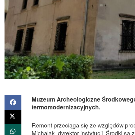
Muzeum Archeologiczne Środkowego N
termomodernizacyjnych.
Remont przeciąga się ze względów proc
Michalak, dyrektor instytucji. Środki 