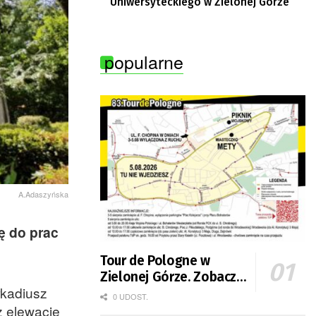
Uniwersyteckiego w Zielonej Górze
popularne
A.Adaszyńska
ę do prac
Tour de Pologne w
Zielonej Górze. Zobacz
rkadiusz
zmiany w organizacji
0 UDOST.
z elewację
ruchu