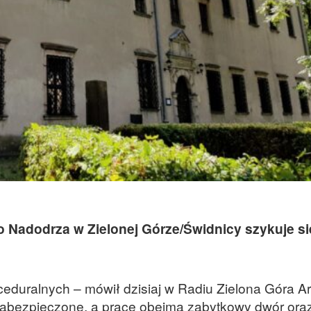
adodrza w Zielonej Górze/Świdnicy szykuje si
eduralnych – mówił dzisiaj w Radiu Zielona Góra A
są zabezpieczone, a prace obejmą zabytkowy dwór ora