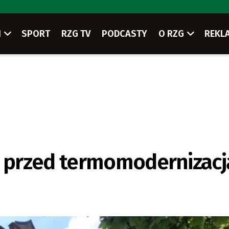
I
SPORT
RZG TV
PODCASTY
O RZG
REKL
 przed termomodernizacj