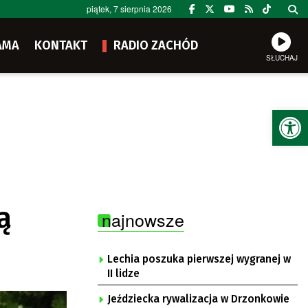
piątek, 7 sierpnia 2026
AMA
KONTAKT
RADIO ZACHÓD
SŁUCHAJ
Ot
ą
najnowsze
Lechia poszuka pierwszej wygranej w
II lidze
Jeździecka rywalizacja w Drzonkowie