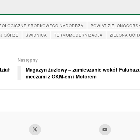
EOLOGICZNE ŚRODKOWEGO NADODRZA
POWIAT ZIELONOGÓRSK
J GÓRZE
ŚWIDNICA
TERMOMODERNIZACJA
ZIELONA GÓR
Następny
dział
Magazyn żużlowy – zamieszanie wokół Falubaz
meczami z GKM-em i Motorem