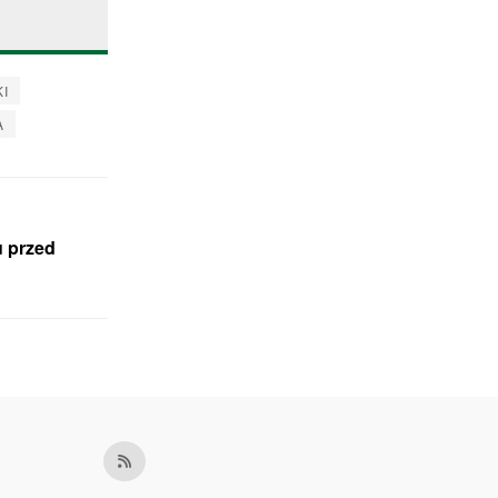
I
A
u przed