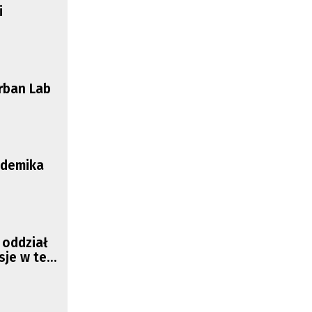
i
Urban Lab
ademika
 oddział
sje w tej