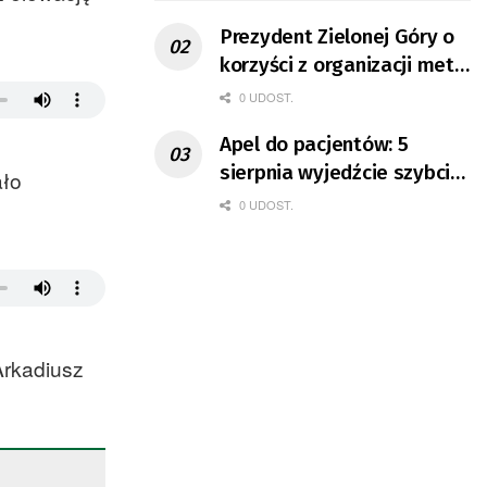
Prezydent Zielonej Góry o
korzyści z organizacji mety
Tour de Pologne
0 UDOST.
Apel do pacjentów: 5
sierpnia wyjedźcie szybciej
ało
z domów
0 UDOST.
Arkadiusz