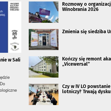
Rozmowy o organizacj
Winobrania 2026
Zmienia się siedziba 
Kończy się remont ak
nie w Sali
„Vicewersal”
ędzie
 Do
Czy w IV LO powstanie
ologiczne
lotniczy? Trwają dysku
sprawie