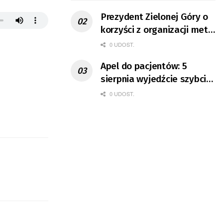
Prezydent Zielonej Góry o
korzyści z organizacji mety
Tour de Pologne
0 UDOST.
Apel do pacjentów: 5
sierpnia wyjedźcie szybciej
z domów
0 UDOST.