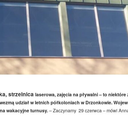
ka, strzelnica
laserowa,
zajęcia na pływalni
– to niektóre 
re wezmą udział w letnich półkoloniach w Drzonkowie. W
ojew
 na wakacyjne turnusy.
– Zaczynamy 29 czerwca – mówi Anna