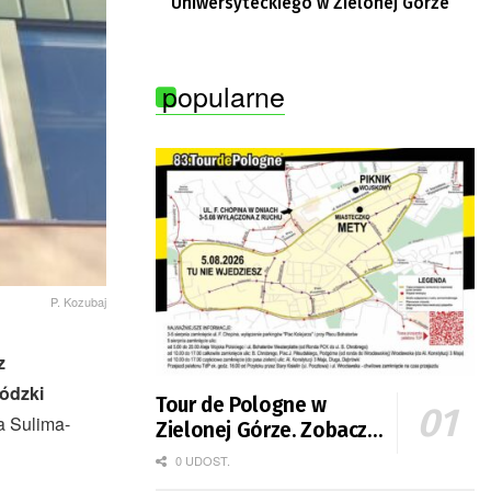
Uniwersyteckiego w Zielonej Górze
popularne
P. Kozubaj
z
ódzki
Tour de Pologne w
 Sulima-
Zielonej Górze. Zobacz
zmiany w organizacji
0 UDOST.
ruchu