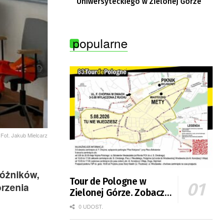
Uniwersyteckiego w Zielonej Górze
popularne
Fot. Jakub Mielcarz
różników,
Tour de Pologne w
orzenia
Zielonej Górze. Zobacz
zmiany w organizacji
0 UDOST.
ruchu