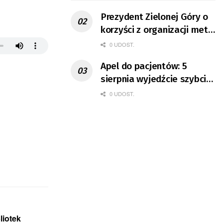
Prezydent Zielonej Góry o
korzyści z organizacji mety
Tour de Pologne
0 UDOST.
Apel do pacjentów: 5
sierpnia wyjedźcie szybciej
z domów
0 UDOST.
liotek