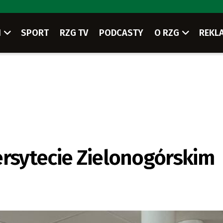
I
SPORT
RZG TV
PODCASTY
O RZG
REKL
ersytecie Zielonogórskim