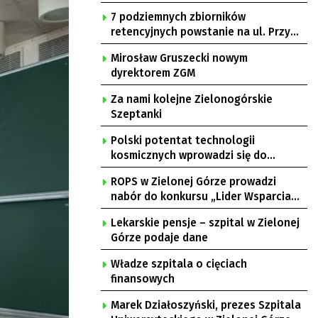
7 podziemnych zbiorników
retencyjnych powstanie na ul. Przy
Gazowni
Mirosław Gruszecki nowym
dyrektorem ZGM
Za nami kolejne Zielonogórskie
Szeptanki
Polski potentat technologii
kosmicznych wprowadzi się do
Zielonej Góry
ROPS w Zielonej Górze prowadzi
nabór do konkursu „Lider Wsparcia
Seniora”
Lekarskie pensje – szpital w Zielonej
Górze podaje dane
Władze szpitala o cięciach
finansowych
Marek Działoszyński, prezes Szpitala