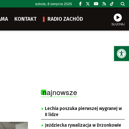
sobota, 8 sierpnia 2026
AMA
KONTAKT
RADIO ZACHÓD
SŁUCHAJ
Ot
najnowsze
Lechia poszuka pierwszej wygranej w
II lidze
Jeździecka rywalizacja w Drzonkowie