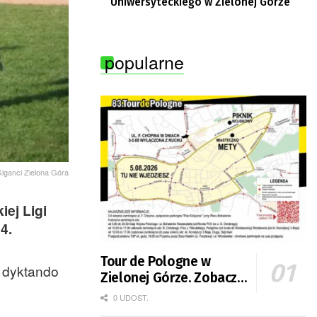
Uniwersyteckiego w Zielonej Górze
popularne
Giganci Zielona Góra
iej Ligi
4.
Tour de Pologne w
e dyktando
Zielonej Górze. Zobacz
zmiany w organizacji
0 UDOST.
ruchu