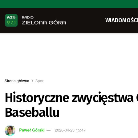
WIADOMOŚC
Strona główna
Sport
Historyczne zwycięstwa 
Baseballu
Paweł Górski
2026-04-23 15:47