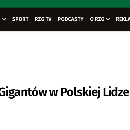
I
SPORT
RZG TV
PODCASTY
O RZG
REKL
Gigantów w Polskiej Lidze