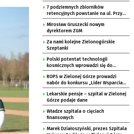
7 podziemnych zbiorników
retencyjnych powstanie na ul. Przy
Gazowni
Mirosław Gruszecki nowym
dyrektorem ZGM
Za nami kolejne Zielonogórskie
Szeptanki
Polski potentat technologii
kosmicznych wprowadzi się do
Zielonej Góry
ROPS w Zielonej Górze prowadzi
nabór do konkursu „Lider Wsparcia
Seniora”
Lekarskie pensje – szpital w Zielonej
Górze podaje dane
Władze szpitala o cięciach
finansowych
Marek Działoszyński, prezes Szpitala