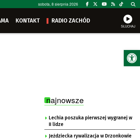
sobota, 8 sierpnia 2026
AMA
KONTAKT
RADIO ZACHÓD
SŁUCHAJ
Ot
najnowsze
Lechia poszuka pierwszej wygranej w
II lidze
Jeździecka rywalizacja w Drzonkowie