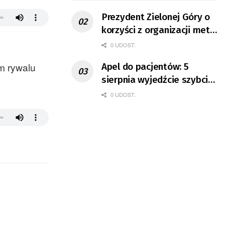
Prezydent Zielonej Góry o
korzyści z organizacji mety
Tour de Pologne
0 UDOST.
m rywalu
Apel do pacjentów: 5
sierpnia wyjedźcie szybciej
z domów
0 UDOST.