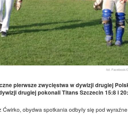
fot. Facebook/
czne pierwsze zwycięstwa w dywizji drugiej Polsk
ywizji drugiej pokonali Titans Szczecin 15:8 i 20:
z Ćwirko, obydwa spotkania odbyły się pod wyraźn