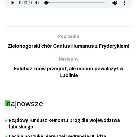
Poprzedni
Zielonogórski chór Cantus Humanus z Fryderykiem!
Następny
Falubaz znów przegrał, ale mocno powalczył w
Lublinie
najnowsze
Rządowy Fundusz Remontu Dróg dla województwa
lubuskiego
Lechia poszuka pierwszej wygranej w II lidze