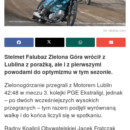
fot. falubaz.com
Stelmet Falubaz Zielona Góra wrócił z
Lublina z porażką, ale i z pierwszymi
powodami do optymizmu w tym sezonie.
Zielonogórzanie przegrali z Motorem Lublin
42:48 w meczu 3. kolejki PGE Ekstraligi, jednak
– po dwóch wcześniejszych wysokich
przegranych – tym razem podjęli wyrównaną
walkę i do końca liczyli się w spotkaniu.
Radny Koalicji Obywatelskiej Jacek Frątczak