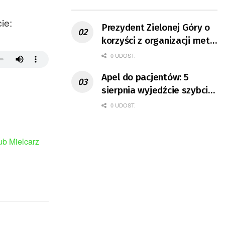
ruchu
ie:
Prezydent Zielonej Góry o
korzyści z organizacji mety
Tour de Pologne
0 UDOST.
Apel do pacjentów: 5
sierpnia wyjedźcie szybciej
z domów
0 UDOST.