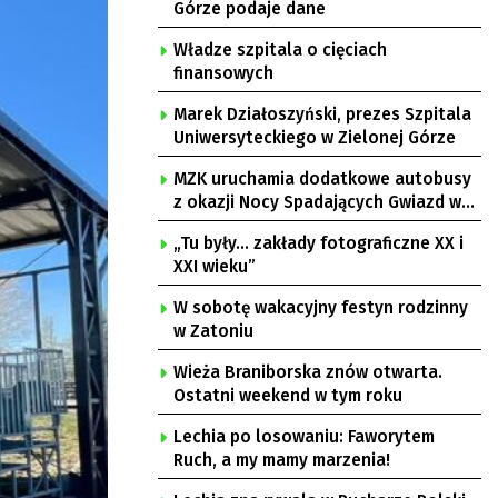
Górze podaje dane
Władze szpitala o cięciach
finansowych
Marek Działoszyński, prezes Szpitala
Uniwersyteckiego w Zielonej Górze
MZK uruchamia dodatkowe autobusy
z okazji Nocy Spadających Gwiazd w
Ochli
„Tu były… zakłady fotograficzne XX i
XXI wieku”
W sobotę wakacyjny festyn rodzinny
w Zatoniu
Wieża Braniborska znów otwarta.
Ostatni weekend w tym roku
Lechia po losowaniu: Faworytem
Ruch, a my mamy marzenia!