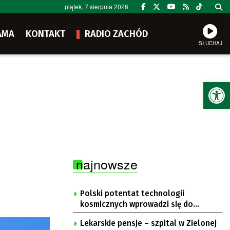
piątek, 7 sierpnia 2026
AMA
KONTAKT
RADIO ZACHÓD
SŁUCHAJ
Ot
najnowsze
Polski potentat technologii
kosmicznych wprowadzi się do
Zielonej Góry
Lekarskie pensje – szpital w Zielonej