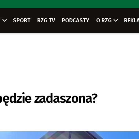
I
SPORT
RZG TV
PODCASTY
O RZG
REKL
będzie zadaszona?