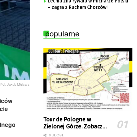
Lechia zna rywala w Pucharze Polski
– zagra z Ruchem Chorzów!
popularne
Fot. Jakub Mielcarz
biców
cie
Tour de Pologne w
alnego
Zielonej Górze. Zobacz
zmiany w organizacji
0 UDOST.