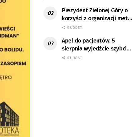
Prezydent Zielonej Góry o
korzyści z organizacji mety
Tour de Pologne
0 UDOST.
Apel do pacjentów: 5
sierpnia wyjedźcie szybciej
z domów
0 UDOST.