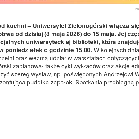
ma
d kuchni – Uniwersytet Zielonogórski włącza si
rwa od dzisiaj (8 maja 2026) do 15 maja. Jej czę
cjalnych uniwersyteckiej biblioteki, która znajduj
 w poniedziałek o godzinie 15.00.
W kolejnych dni
czelni oraz wezmą udział w warsztatach dotyczących
órski zaplanował także cykl wykładów oraz akcję e
zyć szereg wystaw, np. poświęconych Andrzejowi W
prezentująca pudełka zapałek. Spotkania przebiegną