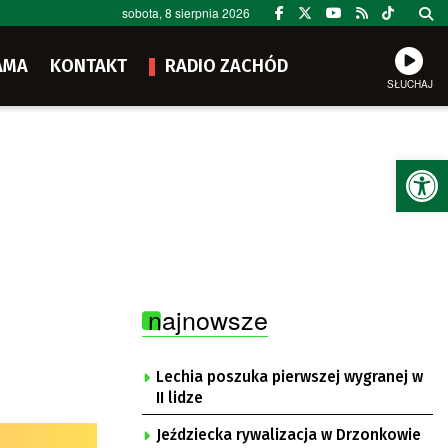
sobota, 8 sierpnia 2026
AMA
KONTAKT
RADIO ZACHÓD
SŁUCHAJ
Ot
najnowsze
Lechia poszuka pierwszej wygranej w
II lidze
Jeździecka rywalizacja w Drzonkowie