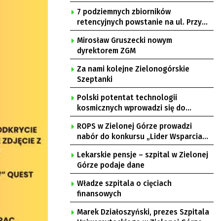
7 podziemnych zbiorników
retencyjnych powstanie na ul. Przy
Gazowni
Mirosław Gruszecki nowym
dyrektorem ZGM
Za nami kolejne Zielonogórskie
Szeptanki
Polski potentat technologii
kosmicznych wprowadzi się do
Zielonej Góry
ROPS w Zielonej Górze prowadzi
nabór do konkursu „Lider Wsparcia
Seniora”
Lekarskie pensje – szpital w Zielonej
Górze podaje dane
Władze szpitala o cięciach
finansowych
Marek Działoszyński, prezes Szpitala