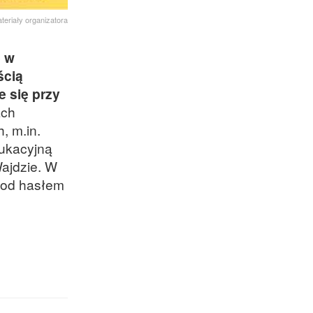
teriały organizatora
ę w
ścią
e się przy
ach
, m.in.
dukacyjną
ajdzie. W
 pod hasłem