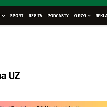
I
SPORT
RZG TV
PODCASTY
O RZG
REKL
na UZ