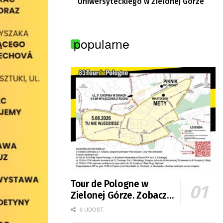
Uniwersyteckiego w Zielonej Górze
popularne
Tour de Pologne w
Zielonej Górze. Zobacz
zmiany w organizacji
0 UDOST.
ruchu