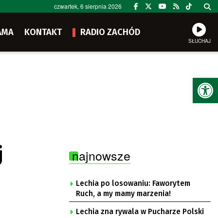
czwartek, 6 sierpnia 2026
AMA
KONTAKT
RADIO ZACHÓD
SŁUCHAJ
Ot
j
najnowsze
Lechia po losowaniu: Faworytem
Ruch, a my mamy marzenia!
Lechia zna rywala w Pucharze Polski