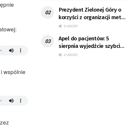
tępnie
Prezydent Zielonej Góry o
korzyści z organizacji mety
Tour de Pologne
0 UDOST.
atowej:
Apel do pacjentów: 5
sierpnia wyjedźcie szybciej
z domów
0 UDOST.
i wspólnie
rzez