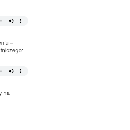
eniu –
tniczego:
y na