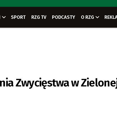
I
SPORT
RZG TV
PODCASTY
O RZG
REKL
a Zwycięstwa w Zielone