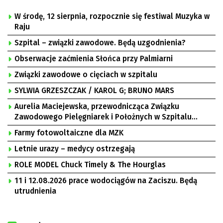
W środę, 12 sierpnia, rozpocznie się festiwal Muzyka w
Raju
Szpital – związki zawodowe. Będą uzgodnienia?
Obserwacje zaćmienia Słońca przy Palmiarni
Związki zawodowe o cięciach w szpitalu
SYLWIA GRZESZCZAK / KAROL G; BRUNO MARS
Aurelia Maciejewska, przewodnicząca Związku
Zawodowego Pielęgniarek i Położnych w Szpitalu
Uniwersyteckim w Zielonej Górze, Bogusław
Farmy fotowoltaiczne dla MZK
Motowidełko, przewodniczący Zarządu Regionu NSZZ
„Solidarność” Zielona Góra
Letnie urazy – medycy ostrzegają
ROLE MODEL Chuck Timely & The Hourglas
11 i 12.08.2026 prace wodociągów na Zaciszu. Będą
utrudnienia