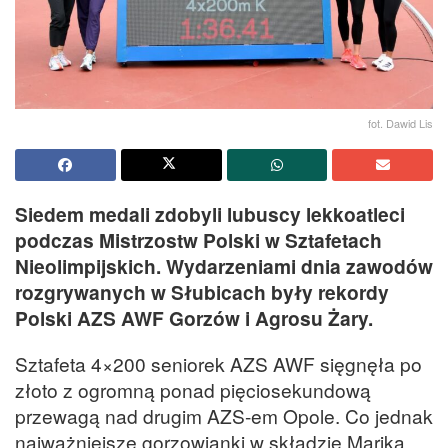
fot. Dawid Lis
Siedem medali zdobyli lubuscy lekkoatleci
podczas Mistrzostw Polski w Sztafetach
Nieolimpijskich. Wydarzeniami dnia zawodów
rozgrywanych w Słubicach były rekordy
Polski AZS AWF Gorzów i Agrosu Żary.
Sztafeta 4×200 seniorek AZS AWF sięgnęła po
złoto z ogromną ponad pięciosekundową
przewagą nad drugim AZS-em Opole. Co jednak
najważniejsze gorzowianki w składzie Marika