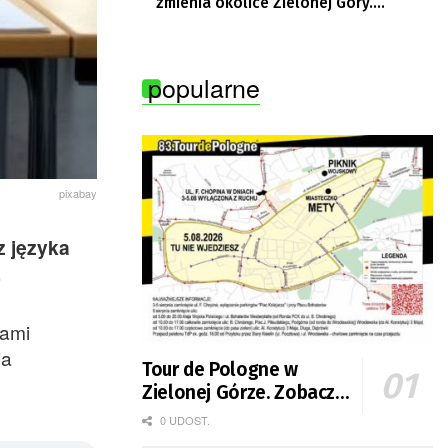
zmienia okolice Zielonej Góry.
Powstają nowe ścieżki rowerowe
popularne
pixabay
z języka
.
kami
ia
Tour de Pologne w
Zielonej Górze. Zobacz
zmiany w organizacji
0 UDOST.
ruchu