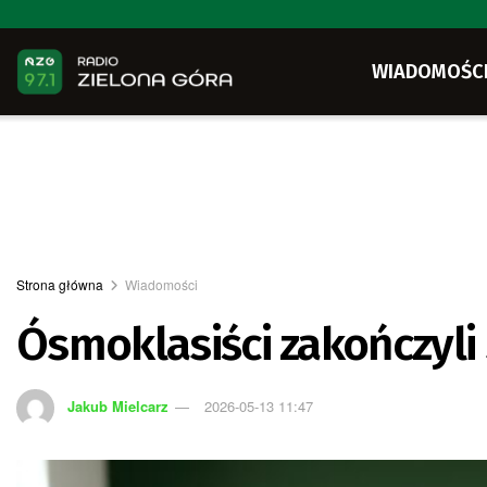
WIADOMOŚC
Strona główna
Wiadomości
Ósmoklasiści zakończyli
Jakub Mielcarz
2026-05-13 11:47