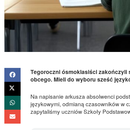
Tegoroczni ósmoklasiści zakończyli s
obcego. Mieli do wyboru sześć językó
Na napisanie arkusza absolwenci podsta
językowymi, odmianą czasowników w cz
zapytaliśmy uczniów Szkoły Podstawowe