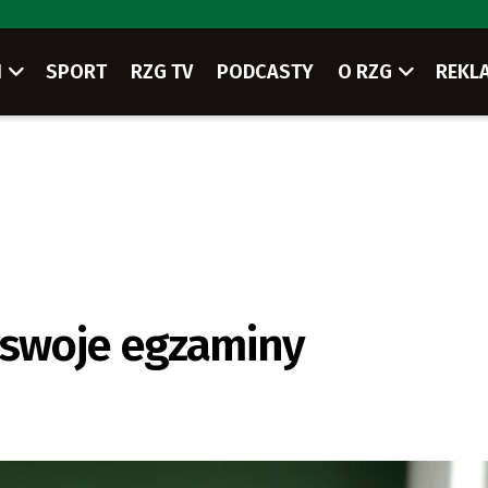
I
SPORT
RZG TV
PODCASTY
O RZG
REKL
 swoje egzaminy