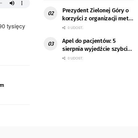
Prezydent Zielonej Góry o
korzyści z organizacji mety
0 tysięcy
Tour de Pologne
0 UDOST.
Apel do pacjentów: 5
sierpnia wyjedźcie szybciej
z domów
0 UDOST.
um