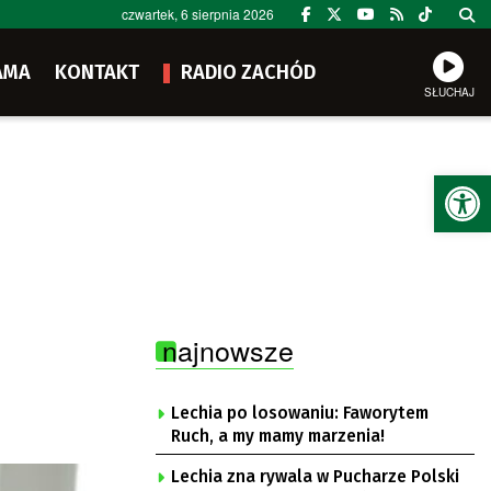
czwartek, 6 sierpnia 2026
AMA
KONTAKT
RADIO ZACHÓD
SŁUCHAJ
Ot
najnowsze
Lechia po losowaniu: Faworytem
Ruch, a my mamy marzenia!
Lechia zna rywala w Pucharze Polski