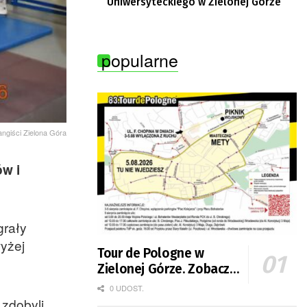
Uniwersyteckiego w Zielonej Górze
popularne
angiści Zielona Góra
ów i
grały
wyżej
Tour de Pologne w
Zielonej Górze. Zobacz
zmiany w organizacji
0 UDOST.
ruchu
 zdobyli