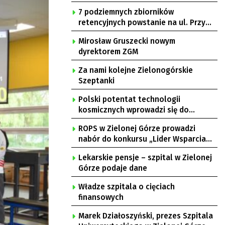
7 podziemnych zbiorników
retencyjnych powstanie na ul. Przy
Gazowni
Mirosław Gruszecki nowym
dyrektorem ZGM
Za nami kolejne Zielonogórskie
Szeptanki
Polski potentat technologii
kosmicznych wprowadzi się do
Zielonej Góry
ROPS w Zielonej Górze prowadzi
nabór do konkursu „Lider Wsparcia
Seniora”
Lekarskie pensje – szpital w Zielonej
Górze podaje dane
Władze szpitala o cięciach
finansowych
Marek Działoszyński, prezes Szpitala