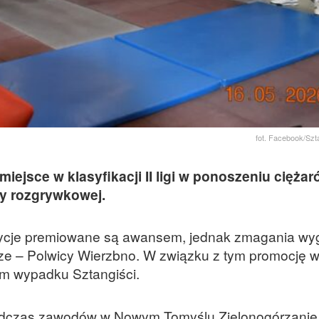
fot. Facebook/Szt
 miejsce w klasyfikacji II ligi w ponoszeniu ciężar
sy rozgrywkowej.
zycje premiowane są awansem, jednak zmagania wy
dze – Polwicy Wierzbno. W związku z tym promocję 
tym wypadku Sztangiści.
, podczas zawodów w Nowym Tomyślu Zielonogórzanie