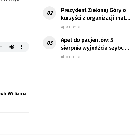
Prezydent Zielonej Góry o
korzyści z organizacji mety
Tour de Pologne
0 UDOST.
Apel do pacjentów: 5
sierpnia wyjedźcie szybciej
z domów
0 UDOST.
ech Williama