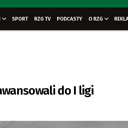
I
SPORT
RZG TV
PODCASTY
O RZG
REKL
wansowali do I ligi