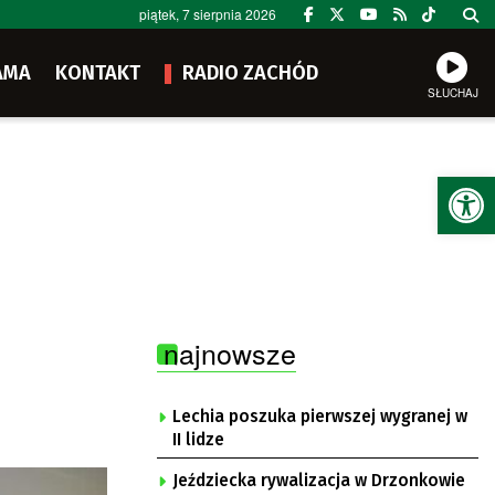
piątek, 7 sierpnia 2026
AMA
KONTAKT
RADIO ZACHÓD
SŁUCHAJ
Ot
najnowsze
Lechia poszuka pierwszej wygranej w
II lidze
Jeździecka rywalizacja w Drzonkowie