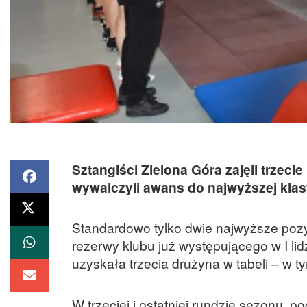
Sztangiści Zielona Góra zajęli trzecie
wywalczyli awans do najwyższej kla
Standardowo tylko dwie najwyższe po
rezerwy klubu już występującego w I li
uzyskała trzecia drużyna w tabeli – w 
W trzeciej i ostatniej rundzie sezonu