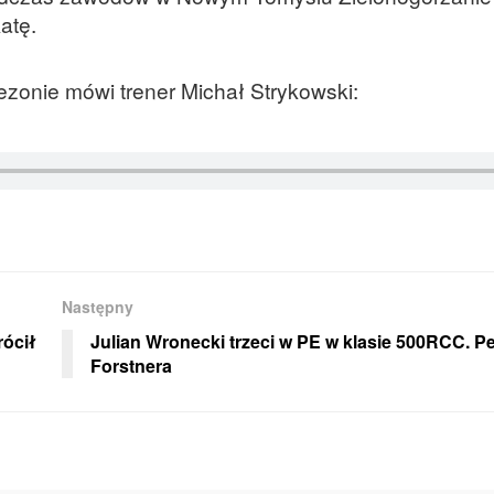
atę.
 sezonie mówi trener Michał Strykowski:
Następny
rócił
Julian Wronecki trzeci w PE w klasie 500RCC. P
Forstnera