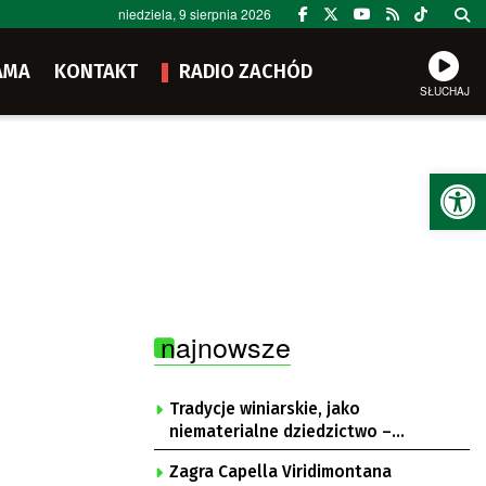
niedziela, 9 sierpnia 2026
AMA
KONTAKT
RADIO ZACHÓD
SŁUCHAJ
Ot
najnowsze
Tradycje winiarskie, jako
niematerialne dziedzictwo –
konsultacje i projekt
Zagra Capella Viridimontana