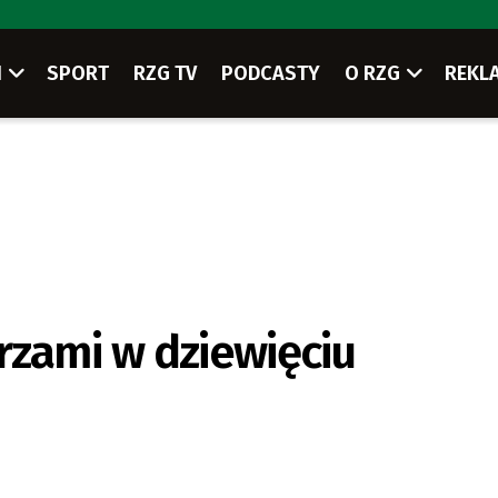
I
SPORT
RZG TV
PODCASTY
O RZG
REKL
zami w dziewięciu