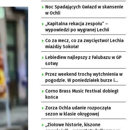
Noc Spadających Gwiazd w skansenie
w Ochli
„Kapitalna rekacja zespołu” –
wypowiedzi po wygranej Lechii
Co za mecz, co za zwycięstwo! Lechia
miażdży Sokoła!
Lebiediew najlepszy z Falubazu w GP
Łotwy
Przez weekend trochę wytchnienia w
pogodzie. W poniedziałek burze i
upał
Corno Brass Music Festival dobiegł
końca
Zorza Ochla udanie rozpoczęła
sezon w klasie okręgowej
„Ziołowe historie, kiszone