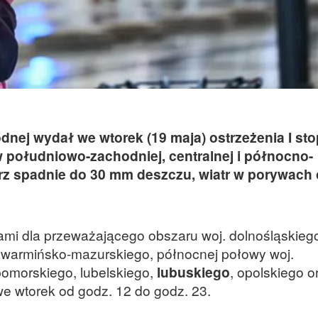
odnej wydał we wtorek (19 maja) ostrzeżenia I st
 południowo-zachodniej, centralnej i północno-
rz spadnie do 30 mm deszczu, wiatr w porywach 
ami dla przeważającego obszaru woj. dolnośląskieg
i warmińsko-mazurskiego, północnej połowy woj.
pomorskiego, lubelskiego,
lubuskiego
, opolskiego o
e wtorek od godz. 12 do godz. 23.