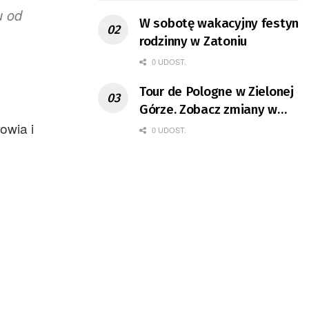
u od
W sobotę wakacyjny festyn
rodzinny w Zatoniu
0 UDOST.
Tour de Pologne w Zielonej
Górze. Zobacz zmiany w
owia i
organizacji ruchu
0 UDOST.