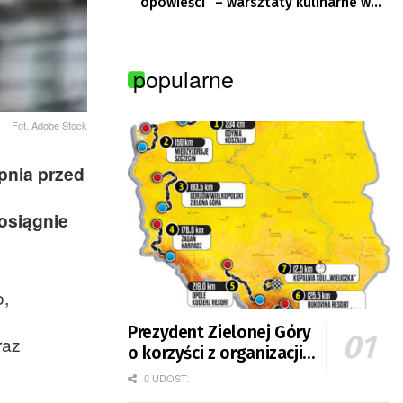
opowieści” – warsztaty kulinarne w
Krępie
popularne
Fot. Adobe Stock
opnia przed
osiągnie
o,
Prezydent Zielonej Góry
raz
o korzyści z organizacji
mety Tour de Pologne
0 UDOST.