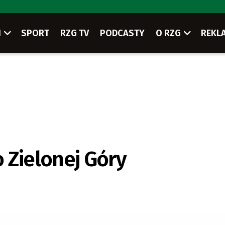
I
SPORT
RZG TV
PODCASTY
O RZG
REKL
 Zielonej Góry