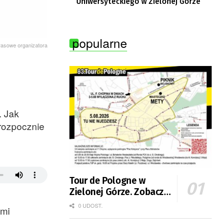
Uniwersyteckiego w Zielonej Górze
popularne
prasowe organizatora
a
. Jak
 rozpocznie
Tour de Pologne w
Zielonej Górze. Zobacz
zmiany w organizacji
0 UDOST.
ymi
ruchu