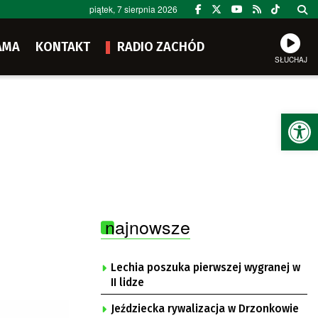
piątek, 7 sierpnia 2026
AMA
KONTAKT
RADIO ZACHÓD
SŁUCHAJ
Ot
najnowsze
Lechia poszuka pierwszej wygranej w
II lidze
Jeździecka rywalizacja w Drzonkowie