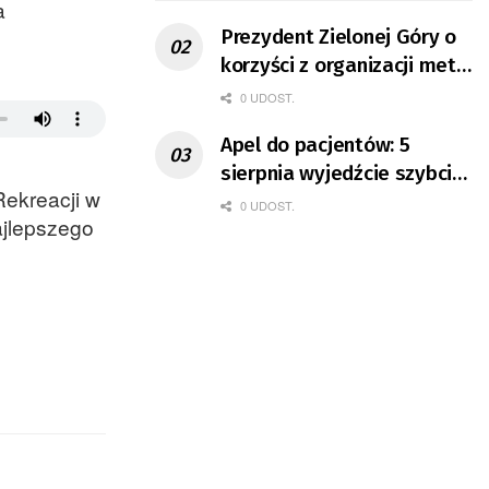
a
Prezydent Zielonej Góry o
korzyści z organizacji mety
Tour de Pologne
0 UDOST.
Apel do pacjentów: 5
sierpnia wyjedźcie szybciej
Rekreacji w
z domów
0 UDOST.
ajlepszego