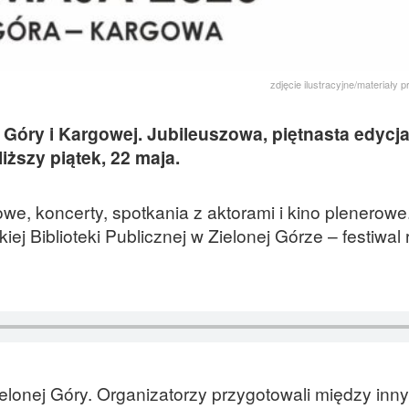
zdjęcie ilustracyjne/materiały 
j Góry i Kargowej. Jubileuszowa, piętnasta edycj
iższy piątek, 22 maja.
owe, koncerty, spotkania z aktorami i kino plenerowe
iej Biblioteki Publicznej w Zielonej Górze – festiwal
ielonej Góry. Organizatorzy przygotowali między inn